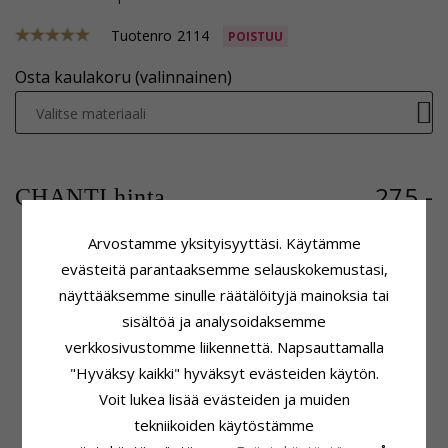
Tuotenro
2114
POISTUU
Osta kaulakoru (valinnainen)
Valitse materiaali
275,-
CHANTI hinta
Arvostamme yksityisyyttäsi. Käytämme
evästeitä parantaaksemme selauskokemustasi,
Tuoteseloste
Kivi
näyttääksemme sinulle räätälöityjä mainoksia tai
Muoto:
Sydän
Lukumäärä:
3
sisältöä ja analysoidaksemme
Riipus:
Riipus
Hionta:
Viistehiottu
verkkosivustomme liikennettä. Napsauttamalla
Jalometalli:
9 Karaatin Valkokultaa
Väri:
Valkoinen
Pinta:
Kiiltävä
Kivi:
Zirkoni
"Hyväksy kaikki" hyväksyt evästeiden käytön.
Voit lukea lisää evästeiden ja muiden
Kiinnitys
Toimitusaika
Korkeus Ilman Riipuspidikettä:
Toimitusaika:
4-5 Arkipäivä
tekniikoiden käytöstämme
15,0 mm