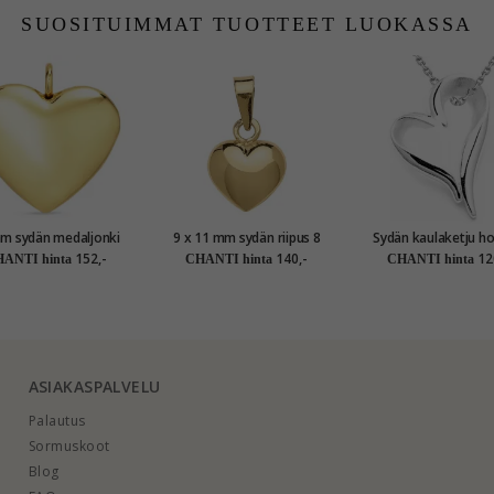
SUOSITUIMMAT TUOTTEET LUOKASSA
m sydän medaljonki
9 x 11 mm sydän riipus 8
Sydän kaulaketju h
kullattua hopeaa
karaatin kultaa - Amoré
riipus hopeaa
152,-
140,-
12
ANTI hinta
CHANTI hinta
CHANTI hinta
ASIAKASPALVELU
Palautus
Sormuskoot
Blog