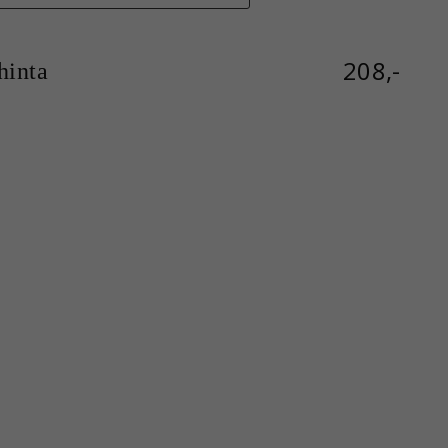
208,-
inta