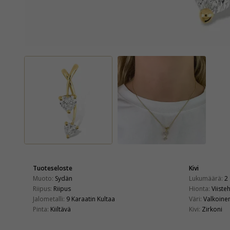
Tuoteseloste
Kivi
Muoto:
Sydän
Lukumäärä:
2
Riipus:
Riipus
Hionta:
Viiste
Jalometalli:
9 Karaatin Kultaa
Väri:
Valkoine
Pinta:
Kiiltävä
Kivi:
Zirkoni