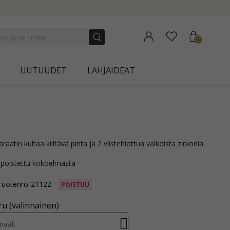
CTION | AURA
UUTUUDET
LAHJAIDEAT
araatin kultaa kiiltävä pinta ja 2 viistehiottua valkoista zirkonia.
 poistettu kokoelmasta
Tuotenro
21122
POISTUU
u (valinnainen)
iaali