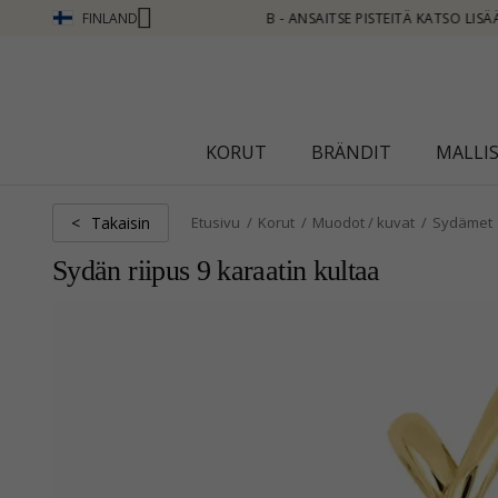
FINLAND
EITÄ KATSO LISÄÄ - NAPSAUTA TÄSTÄ
KORUT
BRÄNDIT
MALLI
Takaisin
<
Etusivu
Korut
Muodot / kuvat
Sydämet
Sydän riipus 9 karaatin kultaa