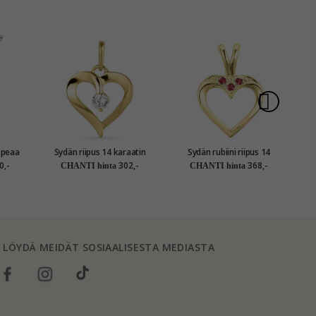
opeaa
Sydän riipus 14 karaatin
Sydän rubiini riipus 14
kultaa - Gold Collection
karaatti kultaa 0,02 ct
0,-
302,-
368,-
CHANTI hinta
CHANTI hinta
ho
LÖYDÄ MEIDÄT SOSIAALISESTA MEDIASTA