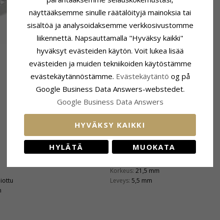
näyttääksemme sinulle räätälöityjä mainoksia tai
sisältöä ja analysoidaksemme verkkosivustomme
liikennettä. Napsauttamalla "Hyväksy kaikki"
hyväksyt evästeiden käytön. Voit lukea lisää
evästeiden ja muiden tekniikoiden käytöstämme
evästekäytännöstämme.
Evästekäytäntö
og på
Google Business Data Answers-webstedet.
Google Business Data Answers
HYVÄKSY KAIKKI
HYLÄTÄ
MUOKATA
Kiinnitys
Korkeus:
21,5 mm
hiottu
Leveys:
5,5 mm
n