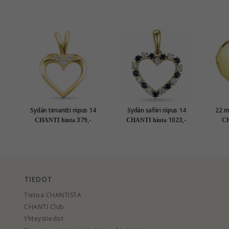
Sydän timantti riipus 14
Sydän safiiri riipus 14
22 m
karaatti kultaa 0,02 ct
karaatti kultaa 0,20 ct 0,30
379,-
1023,-
CHANTI hinta
CHANTI hinta
CH
ct
TIEDOT
Tietoa CHANTISTA
CHANTI Club
Yhteystiedot