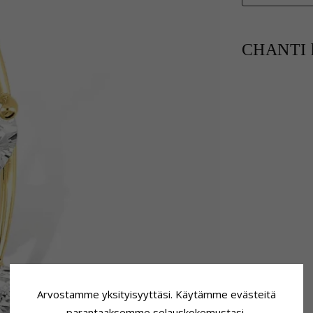
CHANTI h
Arvostamme yksityisyyttäsi. Käytämme evästeitä
parantaaksemme selauskokemustasi,