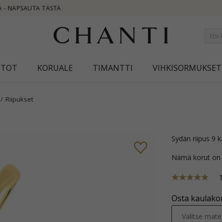
NEW COLLE
STOT
KORUALE
TIMANTTI
VIHKISORMUKSET
Riipukset
sydän riipus 9 k
Nämä korut on
Osta kaulakor
Valitse mater