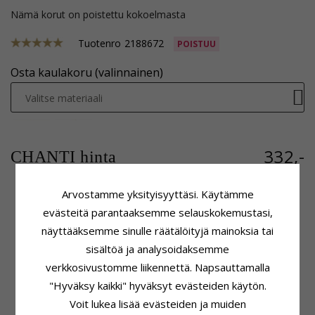
Nämä korut on poistettu kokoelmasta
Tuotenro
2188672
POISTUU
Osta kaulakoru (valinnainen)
Valitse materiaali
332,-
CHANTI hinta
Arvostamme yksityisyyttäsi. Käytämme
evästeitä parantaaksemme selauskokemustasi,
Tuoteseloste
Kivi
näyttääksemme sinulle räätälöityjä mainoksia tai
Muoto:
Sydän
Lukumäärä:
1
sisältöä ja analysoidaksemme
Riipus:
Riipus
Hionta:
Briljanttihiottu
Karaatin:
14
Kivi:
Timantti
verkkosivustomme liikennettä. Napsauttamalla
Jalometalli:
Valkokultaa
Timantin Väri:
Wesselton
"Hyväksy kaikki" hyväksyt evästeiden käytön.
Pinta:
Kiiltävä
Timantin Kirkkaus:
SI
Voit lukea lisää evästeiden ja muiden
Karaatti:
0,02