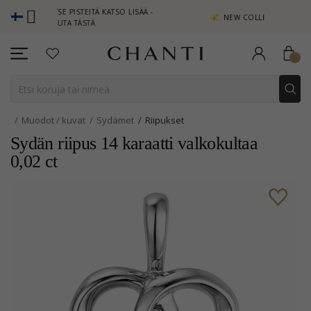
SAITSE PISTEITÄ KATSO LISÄÄ -
NEW COLLECTION | AURA
APSAUTA TÄSTÄ
Muodot / kuvat
Sydämet
Riipukset
Sydän riipus 14 karaatti valkokultaa
0,02 ct