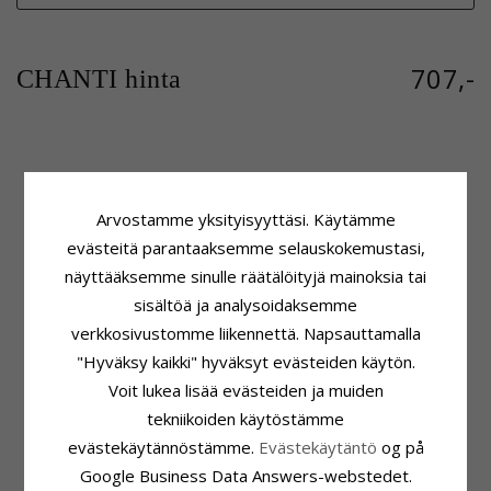
707,-
CHANTI hinta
Tuoteseloste
Kivi
Muoto:
Sydän
Lukumäärä:
2
Arvostamme yksityisyyttäsi. Käytämme
Riipus:
Riipus
Hionta:
Briljanttihiottu
Karaatin:
evästeitä parantaaksemme selauskokemustasi,
14
Kivi:
Timantti
Jalometalli:
Kulta Ja Valkokultaa
Timantin Väri:
Wesselton
näyttääksemme sinulle räätälöityjä mainoksia tai
Pinta:
Kiiltävä
Timantin Kirkkaus:
SI
sisältöä ja analysoidaksemme
Karaatti:
0,06
verkkosivustomme liikennettä. Napsauttamalla
Kiinnitys
Toimitusaika
"Hyväksy kaikki" hyväksyt evästeiden käytön.
Korkeus Riipuspidikkeen Kanssa:
Toimitusaika:
4-5 Arkipäivä
Voit lukea lisää evästeiden ja muiden
16,0 mm
Sopii Leveisiin Kultaketjuihin
Leveys:
14,0 mm
tekniikoiden käytöstämme
Käärme Maks.:
1,0 mm
Syvyys:
3,2 mm
evästekäytännöstämme.
Venetsia Maks.:
Evästekäytäntö
1,2 mm
og på
Google Business Data Answers-webstedet.