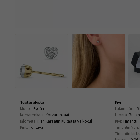
Tuoteseloste
Kivi
Muoto:
Sydän
Lukumäärä:
6
Korvarenkaat:
Korvarenkaat
Hionta:
Briljan
Jalometalli:
14 Karaatin Kultaa Ja Valkokul
Kivi:
Timantti
Pinta:
Kiiltävä
Timantin Väri:
Timantin Kirkk
Karaatti:
0,06