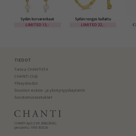
Sydän korvarenkaat
Sydän rengas kullattu
kullattu messinki - Eliné
messinki - Eliné
nappi
LIMITED
13,-
LIMITED
22,-
C
kulta
TIEDOT
Tietoa CHANTISTA
CHANTI Club
Yhteystiedot
Sivuston eväste- ja yksityisyyskäytäntö
Suostumusasetukset
CHANTI ApS (CVR 28863845)
perustettu 1995 ©2026