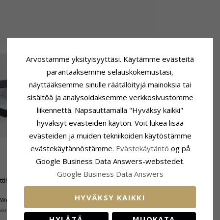
Arvostamme yksityisyyttäsi. Käytämme evästeitä
parantaaksemme selauskokemustasi,
näyttääksemme sinulle räätälöityjä mainoksia tai
sisältöä ja analysoidaksemme verkkosivustomme
liikennettä. Napsauttamalla "Hyväksy kaikki"
hyväksyt evästeiden käytön. Voit lukea lisää
evästeiden ja muiden tekniikoiden käytöstämme
evästekäytännöstämme.
Evästekäytäntö
og på
Google Business Data Answers-webstedet.
Koko
Korkeus:
4,5 mm
Google Business Data Answers
ttihiottu
Leveys:
5,0 mm
HYVÄKSY KAIKKI
Wesselton
aus:
SI
HYLÄTÄ
MUOKATA