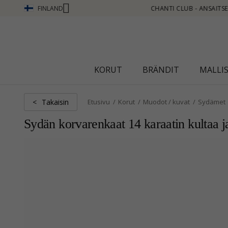
FINLAND
SE PISTEITÄ KATSO LISÄÄ - NAPSAUTA TÄSTÄ
KORUT
BRÄNDIT
MALLI
Takaisin
<
Etusivu
Korut
Muodot / kuvat
Sydämet
Sydän korvarenkaat 14 karaatin kultaa j