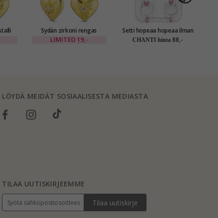
talli
Sydän zirkoni rengas
Setti hopeaa hopeaa ilman
kullattu messinki - Eliné
ketjua
korva
LIMITED
19,-
88,-
CHANTI hinta
LÖYDÄ MEIDÄT SOSIAALISESTA MEDIASTA
TILAA UUTISKIRJEEMME
Tilaa uutiskirje