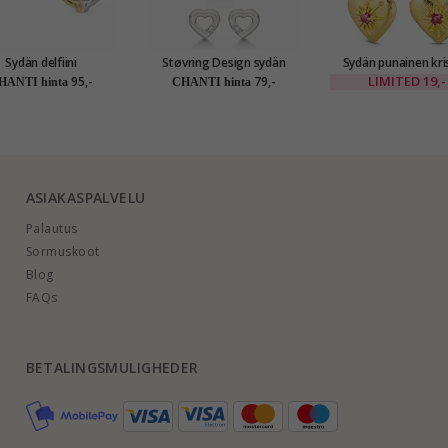
Sydän delfiini
Støvring Design sydän
Sydän punainen kris
korvakorut 9 karaatin
korut setti rodinoitua
rengas kullattu messinki -
LIMITED
19,-
95,-
79,-
HANTI hinta
CHANTI hinta
a ja valkokult - Gold
hopeaa valkoista zirkonia
Eliné
Collection
ASIAKASPALVELU
Palautus
Sormuskoot
Blog
FAQs
BETALINGSMULIGHEDER