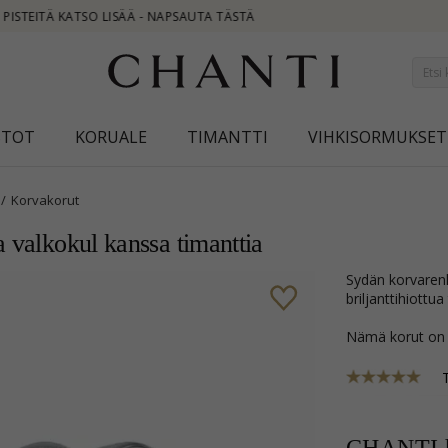
NEW
STOT
KORUALE
TIMANTTI
VIHKISORMUKSET
Korvakorut
a valkokul kanssa timanttia
sydän korvarenkaat 14 karaatin kultaa ja valkokul kanssa kiiltävä pinta ja 6
briljanttihiottu
Nämä korut on