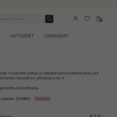
 COLLECTION | AURA
UUTUUDET
LAHJAIDEAT
a timanttia Wesselton/ yhteensä 0,06 ct.
 poistettu kokoelmasta
Tuotenro
2344863
POISTUU
573,-