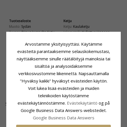
Tuoteseloste
Ketju
Muoto:
Sydän
Ketju:
Kaulaketju
Tyyppi:
Riipus Jossa On Ketju
Jalometalli:
Kullattua Hopeaa
Pituus:
Arvostamme yksityisyyttäsi. Käytämme
42 cm plus 3 cm:n jatkoketju
evästeitä parantaaksemme selauskokemustasi,
Riipus
Kiinnitys
Riipus:
Riipus
Korkeus Ilman Riipuspidikettä:
näyttääksemme sinulle räätälöityjä mainoksia tai
Jalometalli:
9 Karaatin Kultaa
12,7 mm
sisältöä ja analysoidaksemme
Pinta:
Kiiltävä
Korkeus:
17,3 mm
verkkosivustomme liikennettä. Napsauttamalla
Leveys:
14,5 mm
"Hyväksy kaikki" hyväksyt evästeiden käytön.
Toimitusaika
Voit lukea lisää evästeiden ja muiden
Toimitusaika:
4-5 Arkipäivä
tekniikoiden käytöstämme
evästekäytännöstämme.
Evästekäytäntö
og på
SUOSITUIMMAT TUOTTEET LUOKASSA
Google Business Data Answers-webstedet.
Google Business Data Answers