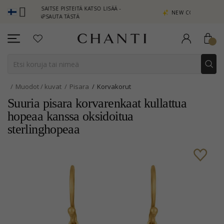
ANSAITSE PISTEITÄ KATSO LISÄÄ -
NEW COLLECTION | AURA
NAPSAUTA TÄSTÄ
Muodot / kuvat
Pisara
Korvakorut
Suuria pisara korvarenkaat kullattua
hopeaa kanssa oksidoitua
sterlinghopeaa