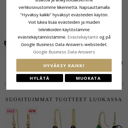
Koko
Toimitusaika
verkkosivustomme liikennettä. Napsauttamalla
Korkeus Koukun Kanssa:
40,0 mm
Toimitusaika:
4-5 Arkipäivä
"Hyväksy kaikki" hyväksyt evästeiden käytön.
Leveys:
16,0 mm
Voit lukea lisää evästeiden ja muiden
tekniikoiden käytöstämme
ASIAKKAAT OSTAVAT MYÖS
evästekäytännöstämme.
Evästekäytäntö
og på
Google Business Data Answers-webstedet.
SALE
20%
SALE
20%
SALE
30%
Google Business Data Answers
HYVÄKSY KAIKKI
HYLÄTÄ
MUOKATA
Riipusten CARI lukot
Rannekorujen CARI
Ovaaleja onyx
kullattua hopeaa
lukot kullattua
korvarenkaat
EXTRA
3,-
EXTRA
3,-
EXTRA
89,-
kanssa kiiltävä pinta
hopeaa kanssa
kullattua hopeaa -
kiiltävä pinta
Loom Stones
SUOSITUIMMAT TUOTTEET LUOKASSA
SALE
40%