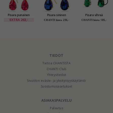
Pisara punainen
Pisara sininen
Pisara vihreä
kultakorvakorut 14
kultakorvakorut 14
korvarenkaat 9
EXTRA
263,-
236,-
185,-
CHANTI hinta
CHANTI hinta
karaatin kultaa
karaatin kultaa
karaatin kultaa
kanssa synteettinen
kanssa synteettinen
kanssa synteettinen
rubiini ja zirkoni -
safiiri - Gold
smaragdi - Gold
Gold Collection
Collection
Collection
TIEDOT
Tietoa CHANTISTA
CHANTI Club
Yhteystiedot
Sivuston eväste- ja yksityisyyskäytäntö
Suostumusasetukset
ASIAKASPALVELU
Palautus