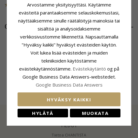
Arvostamme yksityisyyttäsi. Käytämme
Tuotenro
86
POISTUU
evästeitä parantaaksemme selauskokemustasi,
näyttääksemme sinulle räätälöityjä mainoksia tai
92,-
CHANTI hinta
sisältöä ja analysoidaksemme
verkkosivustomme liikennettä. Napsauttamalla
"Hyväksy kaikki" hyväksyt evästeiden käytön.
Voit lukea lisää evästeiden ja muiden
Tuoteseloste
Koko
tekniikoiden käytöstämme
Korvarenkaat:
Solmioneula
Korkeus:
5,5 mm
Jalometalli:
Leveys:
59,0 mm
evästekäytännöstämme.
Evästekäytäntö
og på
Oksidoitua Sterlinghopeaa
Google Business Data Answers-webstedet.
Toimitusaika
Pinta:
Kiiltävä
Toimitusaika:
4-5 Arkipäivä
Google Business Data Answers
HYVÄKSY KAIKKI
HYLÄTÄ
MUOKATA
TIEDOT
Tietoa CHANTISTA