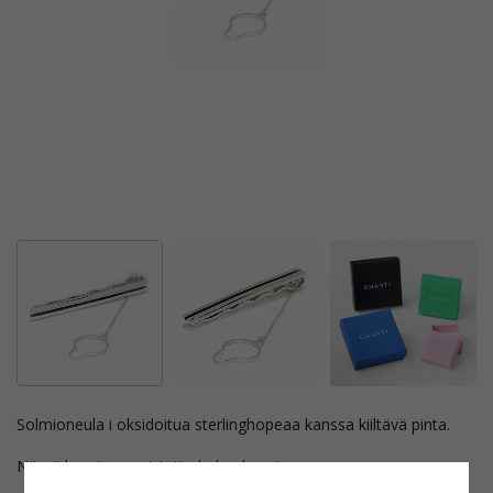
solmioneula i oksidoitua sterlinghopeaa kanssa kiiltävä pinta.
Nämä korut on poistettu kokoelmasta