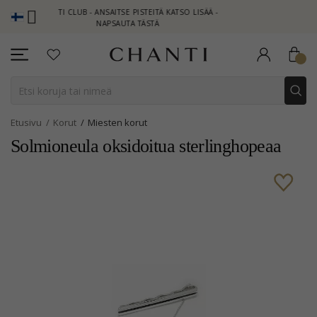
CHANTI CLUB - ANSAITSE PISTEITÄ KATSO LISÄÄ -
NEW COLLEC
NAPSAUTA TÄSTÄ
Etusivu
Korut
Miesten korut
Solmioneula oksidoitua sterlinghopeaa