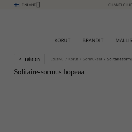
FINLAND
- ANSAITSE PISTEITÄ KATSO LISÄÄ - NAPSAUTA TÄSTÄ
KORUT
BRÄNDIT
MALLI
Takaisin
<
Etusivu
Korut
Sormukset
Solitairesorm
Solitaire-sormus hopeaa