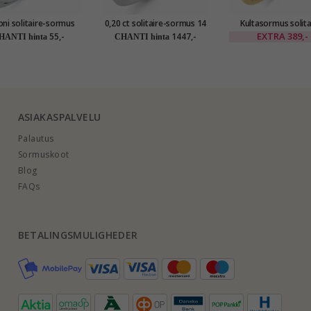
oni solitaire-sormus
0,20 ct solitaire-sormus 14
Kultasormus solita
odinoitua hopeaa
karaatin valkokultaa 0,20 ct
sormus 9 karaatin ku
EXTRA
389,-
55,-
1447,-
HANTI hinta
CHANTI hinta
Gold Collectio
ASIAKASPALVELU
Palautus
Sormuskoot
Blog
FAQs
BETALINGSMULIGHEDER