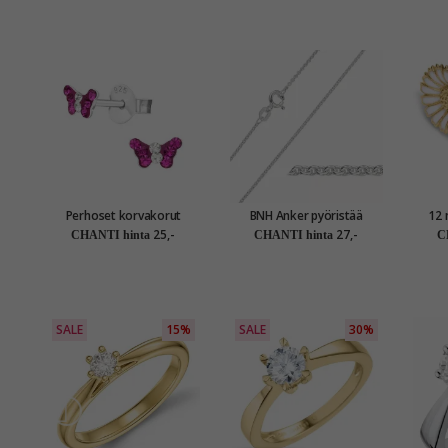
Perhoset korvakorut
BNH Anker pyöristää
12 
lapsille hopea - Little Ones
kaulaketju hopeaa 50 cm x
nappikor
25,-
27,-
CHANTI hinta
CHANTI hinta
C
1,1 mm
SALE
15%
SALE
30%