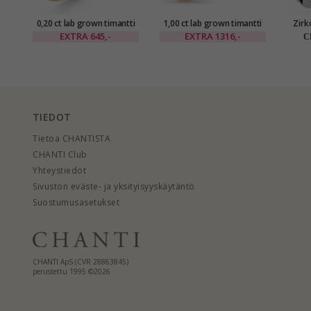
0,20 ct lab grown timantti
1,00 ct lab grown timantti
Zirk
solitaire-sormus 9 karaatin
sormus 14 karaatin kultaa
r
EXTRA
645,-
EXTRA
1316,-
C
kultaa 0,20 ct
1,00 ct
TIEDOT
Tietoa CHANTISTA
CHANTI Club
Yhteystiedot
Sivuston eväste- ja yksityisyyskäytäntö
Suostumusasetukset
CHANTI ApS (CVR 28863845)
perustettu 1995 ©2026