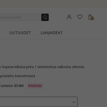
NEW COLLECTION | AURA
UUTUUDET
LAHJAIDEAT
s hopeaa kiiltävä pinta 1 viistehiottua valkoista zirkonia.
 poistettu kokoelmasta
Tuotenro
85480
POISTUU