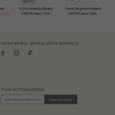
ire-
0,10 ct timantti solitaire-
Ovaali lab grown timantti
0
ltaa -
sormus 14 karaatin
solitaire-sormus 14
so
1103,-
1360,-
CHANTI hinta
CHANTI hinta
n
valkokultaa 0,10 ct
karaatin kultaa 1,0 ct
LÖYDÄ MEIDÄT SOSIAALISESTA MEDIASTA
TILAA UUTISKIRJEEMME
Tilaa uutiskirje