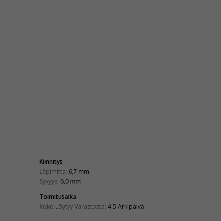
Kiinnitys
Läpimitta:
6,7 mm
Syvyys:
6,0 mm
Toimitusaika
Koko Löytyy Varastosta:
4-5 Arkipäivä