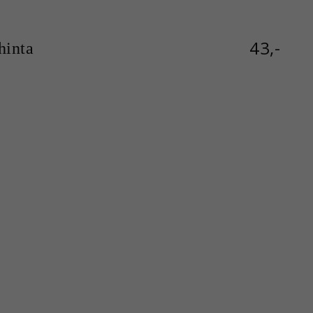
43,-
inta