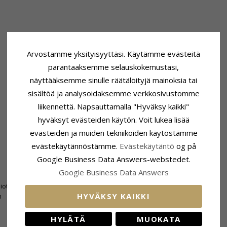
Arvostamme yksityisyyttäsi. Käytämme evästeitä
parantaaksemme selauskokemustasi,
näyttääksemme sinulle räätälöityjä mainoksia tai
sisältöä ja analysoidaksemme verkkosivustomme
liikennettä. Napsauttamalla "Hyväksy kaikki"
hyväksyt evästeiden käytön. Voit lukea lisää
evästeiden ja muiden tekniikoiden käytöstämme
evästekäytännöstämme.
Evästekäytäntö
og på
Google Business Data Answers-webstedet.
Sormuspohja
Google Business Data Answers
Yläosan Leveys:
0,9 mm
hiottu
Alaosan Leveys:
2,8 mm
HYVÄKSY KAIKKI
n
Paksuus Yläosa:
3,4 mm
Paksuus Alaosa:
1,0 mm
HYLÄTÄ
MUOKATA