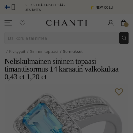
NSAITSE PISTEITÄ KATSO LISÄÄ -
NEW COLLECTION | AURA
APSAUTA TÄSTÄ
Kivityypit
Sininen topaasi
Sormukset
Neliskulmainen sininen topaasi
timanttisormus 14 karaatin valkokultaa
0,43 ct 1,20 ct