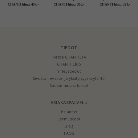
monivärinen sormus
solitaire-sormus 8
sormus 8 karaatin
407,-
363,-
321,-
CHANTI hinta
CHANTI hinta
CHANTI hinta
8 karaatin kultaa -
karaatin kultaa
kultaa - Gold
Gold Collection
Collection
TIEDOT
Tietoa CHANTISTA
CHANTI Club
Yhteystiedot
Sivuston eväste- ja yksityisyyskäytäntö
Suostumusasetukset
ASIAKASPALVELU
Palautus
Sormuskoot
Blog
FAQs