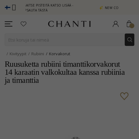
- ANSAITSE PISTEITÄ KATSO LISÄÄ -
NEW COLLECTION | AURA
NAPSAUTA TÄSTÄ
Kivityypit
Rubiini
Korvakorut
Ruusuketta rubiini timanttikorvakorut
14 karaatin valkokultaa kanssa rubiinia
ja timanttia