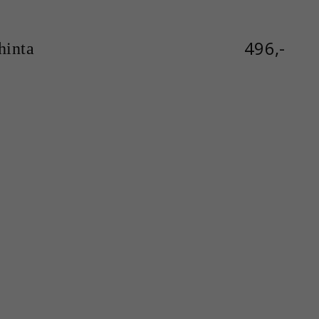
496,-
inta