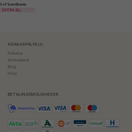
S of Scandinavia
enkaat kullattua
EXTRA
62,-
hopeaa
ASIAKASPALVELU
Palautus
Sormuskoot
Blog
FAQs
BETALINGSMULIGHEDER