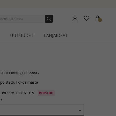
NEW COLLECTION | AURA
UUTUUDET
LAHJAIDEAT
via rannerengas hopea .
 poistettu kokoelmasta
Tuotenro
108161319
POISTUU