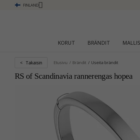
FINLAND
CHANTI CLUB - ANSAITSE PISTEITÄ KATSO LIS
KORUT
BRÄNDIT
MALLI
Takaisin
<
Etusivu
Brändit
Useita brändit
RS of Scandinavia rannerengas hopea