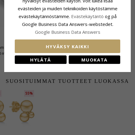
hyväksyt evästeiden käytön. Voit lukea lisää
evästeiden ja muiden tekniikoiden käytöstämme
evästekäytännöstämme.
Evästekäytäntö
og på
Google Business Data Answers-webstedet.
Google Business Data Answers
Toimitusaika
HYVÄKSY KAIKKI
mm
Toimitusaika:
10 Työpäivää
0 mm
HYLÄTÄ
MUOKATA
SUOSITUIMMAT TUOTTEET LUOKASSA
E
55%