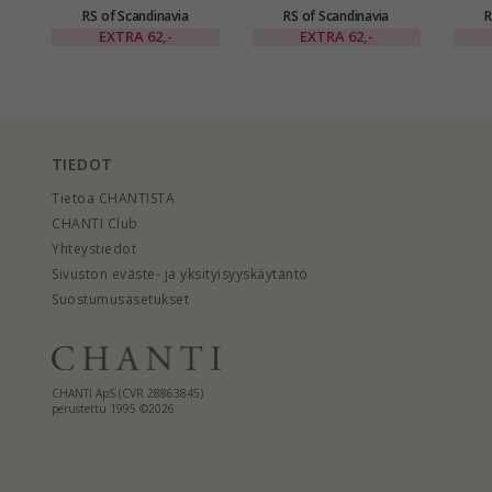
RS of Scandinavia
RS of Scandinavia
R
korvarenkaat kullattua
korvarenkaat kullattua
korvar
EXTRA
62,-
EXTRA
62,-
hopeaa
hopeaa
TIEDOT
Tietoa CHANTISTA
CHANTI Club
Yhteystiedot
Sivuston eväste- ja yksityisyyskäytäntö
Suostumusasetukset
CHANTI ApS (CVR 28863845)
perustettu 1995 ©2026