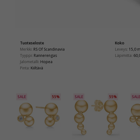
Tuoteseloste
Koko
Merkki:
RS Of Scandinavia
Leveys:
15,0 
Tyyppi:
Rannerengas
Läpimitta:
60,
Jalometalli:
Hopea
Pinta:
Kiiltävä
SALE
55%
SALE
55%
SAL