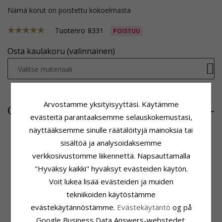
Nämä korut on poistettu kokoelmasta
Tuotenro
8331
POISTUU
Osta kaulakoru (valinnainen)
Valitse materiaali
Arvostamme yksityisyyttäsi. Käytämme
50,-
CHANTI hinta
evästeitä parantaaksemme selauskokemustasi,
näyttääksemme sinulle räätälöityjä mainoksia tai
sisältöä ja analysoidaksemme
verkkosivustomme liikennettä. Napsauttamalla
Tuoteseloste
Kiinnitys
Riipus:
Riipus
Korkeus Ilman Riipuspidikettä:
"Hyväksy kaikki" hyväksyt evästeiden käytön.
Jalometalli:
20,7 mm
Voit lukea lisää evästeiden ja muiden
Oksidoitua Sterlinghopeaa
Leveys:
7,0 mm
tekniikoiden käytöstämme
Jalometalli:
8 Karaatin Kultaa
Toimitusaika
Pinta:
Kiiltävä
evästekäytännöstämme.
Evästekäytäntö
og på
Toimitusaika:
4-5 Arkipäivä
Google Business Data Answers-webstedet.