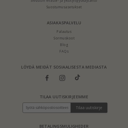
Sivuston eväste- ja yksityisyyskäytäntö
Suostumusasetukset
ASIAKASPALVELU
Palautus
Sormuskoot
Blog
FAQs
LÖYDÄ MEIDÄT SOSIAALISESTA MEDIASTA
TILAA UUTISKIRJEEMME
Tilaa uutiskirje
BETALINGSMULIGHEDER