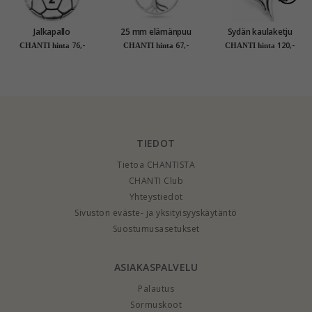
Jalkapallo
25 mm elämänpuu
Sydän kaulaketju
Nimikaulaketjut
meripihka riipus
hopeaa riipus hopeaa
76,-
67,-
120,-
CHANTI hinta
CHANTI hinta
CHANTI hinta
riipus hopeaa - My
hopeaa
Letter
TIEDOT
Tietoa CHANTISTA
CHANTI Club
Yhteystiedot
Sivuston eväste- ja yksityisyyskäytäntö
Suostumusasetukset
ASIAKASPALVELU
Palautus
Sormuskoot