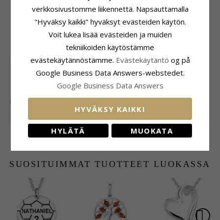
Sopii Leveisiin Kultaketjuihin
verkkosivustomme liikennettä. Napsauttamalla
Käärme Maks.:
1,8 mm
"Hyväksy kaikki" hyväksyt evästeiden käytön.
Venetsia Maks.:
1,8 mm
Voit lukea lisää evästeiden ja muiden
tekniikoiden käytöstämme
ASIAKKAAT OSTAVAT MYÖS
evästekäytännöstämme.
Evästekäytäntö
og på
Google Business Data Answers-webstedet.
Google Business Data Answers
HYVÄKSY KAIKKI
Sormus hopeaa,
HYLÄTÄ
MUOKATA
jossa 8 karaattia
184,-
CHANTI hinta
kulta
SUOSITUIMMAT TUOTTEET LUOKASSA