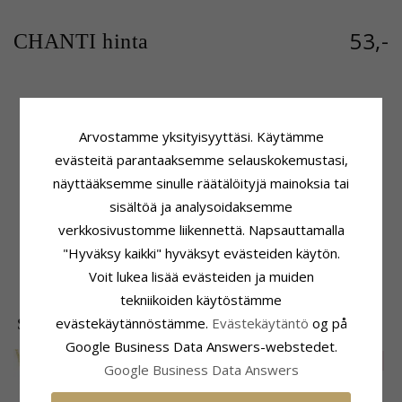
53,-
CHANTI hinta
Tuoteseloste
Kivi
Arvostamme yksityisyyttäsi. Käytämme
Riipus:
Riipus
Lukumäärä:
1
evästeitä parantaaksemme selauskokemustasi,
Jalometalli:
Hopeaa
Hionta:
Viistehiottu
Jalometalli:
8 Karaatin Kultaa
Väri:
Valkoinen
näyttääksemme sinulle räätälöityjä mainoksia tai
Pinta:
Kiiltävä
Kivi:
Zirkoni
sisältöä ja analysoidaksemme
Kiinnitys
Toimitusaika
verkkosivustomme liikennettä. Napsauttamalla
Korkeus:
24,0 mm
Toimitusaika:
4-5 Arkipäivä
"Hyväksy kaikki" hyväksyt evästeiden käytön.
Leveys:
7,5 mm
Voit lukea lisää evästeiden ja muiden
Syvyys:
3,5 mm
tekniikoiden käytöstämme
evästekäytännöstämme.
Evästekäytäntö
og på
SUOSITUIMMAT TUOTTEET LUOKASSA
Google Business Data Answers-webstedet.
SALE
20%
Google Business Data Answers