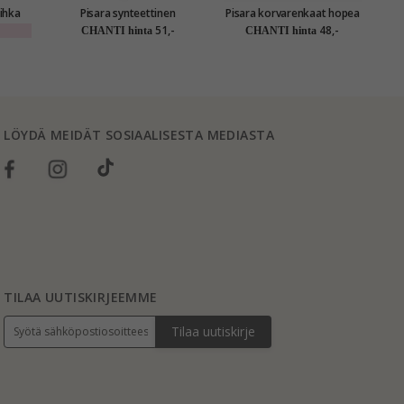
ihka
Pisara synteettinen
Pisara korvarenkaat hopea
turkoosi korvarenkaat
51,-
48,-
CHANTI hinta
CHANTI hinta
nes
kullattu hopea - Loom
Stones
LÖYDÄ MEIDÄT SOSIAALISESTA MEDIASTA
TILAA UUTISKIRJEEMME
Tilaa uutiskirje