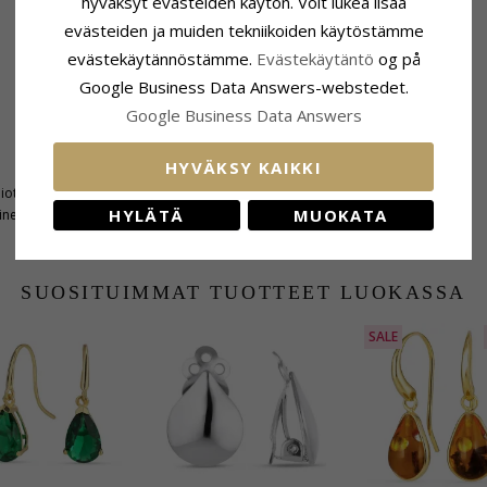
hyväksyt evästeiden käytön. Voit lukea lisää
evästeiden ja muiden tekniikoiden käytöstämme
evästekäytännöstämme.
Evästekäytäntö
og på
Google Business Data Answers-webstedet.
Google Business Data Answers
Koko
HYVÄKSY KAIKKI
Korkeus Koukun Kanssa:
37,0 mm
hiottu
Leveys:
14,0 mm
HYLÄTÄ
MUOKATA
inen
SUOSITUIMMAT TUOTTEET LUOKASSA
SALE