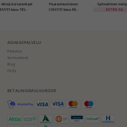
a vihreä korvarenkaat
Pisaranmuotoinen
Synteettinen merip
raatin kultaa kanssa
klipsikorvakorut hopea
korvarenkaat kullattu
EXTRA
34,-
185,-
88,-
ANTI hinta
CHANTI hinta
eettinen smaragdi -
hopea - Loom Sto
Gold Collection
ASIAKASPALVELU
Palautus
Sormuskoot
Blog
FAQs
BETALINGSMULIGHEDER