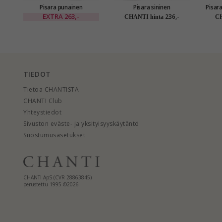
Pisara punainen
Pisara sininen
Pisar
kultakorvakorut 14
kultakorvakorut 14
9 ka
EXTRA
263,-
236,-
CHANTI hinta
CH
karaatin kultaa kanssa
karaatin kultaa kanssa
synt
synteettinen rubiini ja
synteettinen safiiri - Gold
zirkoni - Gold Collection
Collection
TIEDOT
Tietoa CHANTISTA
CHANTI Club
Yhteystiedot
Sivuston eväste- ja yksityisyyskäytäntö
Suostumusasetukset
CHANTI ApS (CVR 28863845)
perustettu 1995 ©2026