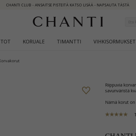
ISÄÄ - NAPSAUTA TÄSTÄ
STOT
KORUALE
TIMANTTI
VIHKISORMUKSET
Korvakorut
riippuvia korvarenkaat i hopea kanssa kiiltävä pinta ja 2 viistehiottua
savunväristä kva
Nämä korut on