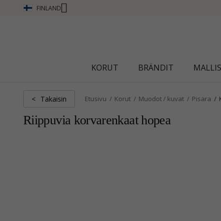
FINLAND
CHANTI CLUB - ANSAITSE PISTEITÄ KATSO L
KORUT
BRÄNDIT
MALLI
Takaisin
<
Etusivu
Korut
Muodot / kuvat
Pisara
Riippuvia korvarenkaat hopea