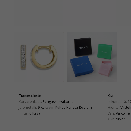
Tuoteseloste
Kivi
Korvarenkaat:
Rengaskorvakorut
Lukumäärä:
1
Jalometalli:
9 Karaatin Kultaa Kanssa Rodium
Hionta:
Viiste
Pinta:
Kiiltävä
Väri:
Valkoine
Kivi:
Zirkoni