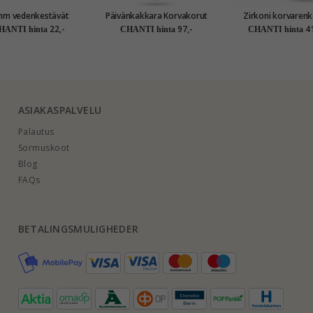
mm vedenkestävät
Päivänkakkara Korvakorut
Zirkoni korvarenk
orvakorut kullattu
ja riipukset kullattua
kullattu hopea
22,-
97,-
41
HANTI hinta
CHANTI hinta
CHANTI hinta
teräs - OCEANA
hopeaa valkoinen emalji
ASIAKASPALVELU
Palautus
Sormuskoot
Blog
FAQs
BETALINGSMULIGHEDER