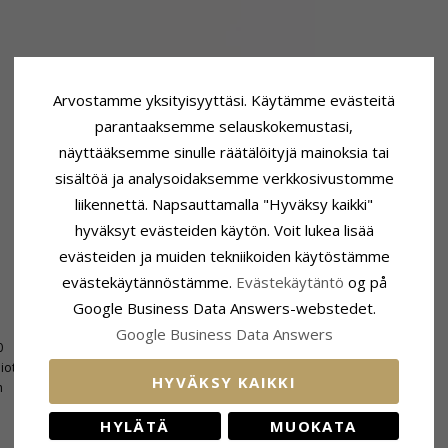
Arvostamme yksityisyyttäsi. Käytämme evästeitä
parantaaksemme selauskokemustasi,
näyttääksemme sinulle räätälöityjä mainoksia tai
sisältöä ja analysoidaksemme verkkosivustomme
liikennettä. Napsauttamalla "Hyväksy kaikki"
hyväksyt evästeiden käytön. Voit lukea lisää
evästeiden ja muiden tekniikoiden käytöstämme
evästekäytännöstämme.
Evästekäytäntö
og på
Google Business Data Answers-webstedet.
Koko
Google Business Data Answers
0
Korkeus:
11,2 mm
hiottu
Leveys:
2,3 mm
HYVÄKSY KAIKKI
n
Syvyys:
1,5 mm
HYLÄTÄ
MUOKATA