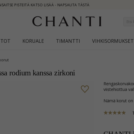
STOT
KORUALE
TIMANTTI
VIHKISORMUKSET
korut
ssa rodium kanssa zirkoni
rengaskorvakorut 9 karaatin kultaa kanssa rodium kanssa kiiltävä pinta ja 10
viistehiottua val
Nämä korut on