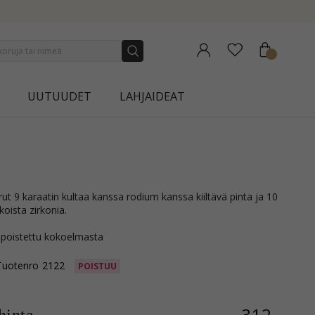
NEW COLLECTION | AURA
UUTUUDET
LAHJAIDEAT
koista zirkonia.
 poistettu kokoelmasta
Tuotenro
2122
POISTUU
312,-