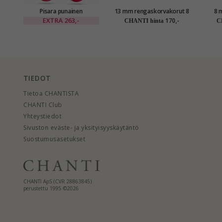
Pisara punainen
13 mm rengaskorvakorut 8
8 
kultakorvakorut 14
karaatin kultaa kanssa
nappik
EXTRA
263,-
170,-
CHANTI hinta
C
karaatin kultaa kanssa
zirkoni - Gold Collection
synteettinen rubiini ja
zirkoni - Gold Collection
TIEDOT
Tietoa CHANTISTA
CHANTI Club
Yhteystiedot
Sivuston eväste- ja yksityisyyskäytäntö
Suostumusasetukset
CHANTI ApS (CVR 28863845)
perustettu 1995 ©2026