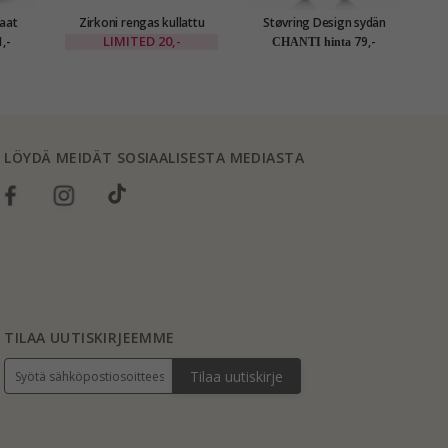
aat
Zirkoni rengas kullattu
Støvring Design sydän
messinki - Eliné
korut setti rodinoitua
LIMITED
20,-
,-
79,-
CHANTI hinta
hopeaa valkoista zirkonia
LÖYDÄ MEIDÄT SOSIAALISESTA MEDIASTA
TILAA UUTISKIRJEEMME
Tilaa uutiskirje