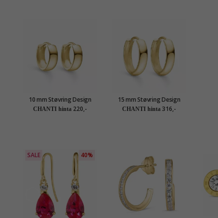
10 mm Støvring Design
15 mm Støvring Design
rengas 8 karaatin kultaa
rengas 8 karaatin kultaa
220,-
316,-
CHANTI hinta
CHANTI hinta
SALE
40%