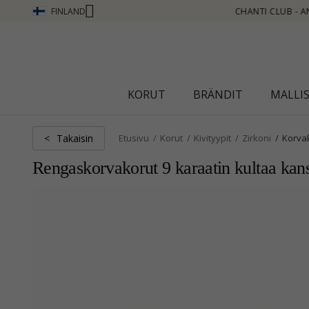
FINLAND
AITSE PISTEITÄ KATSO LISÄÄ - NAPSAUTA TÄSTÄ
KORUT
BRÄNDIT
MALLI
Takaisin
<
Etusivu
Korut
Kivityypit
Zirkoni
Korva
Rengaskorvakorut 9 karaatin kultaa kan