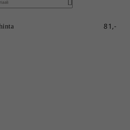
iaali
81,-
inta