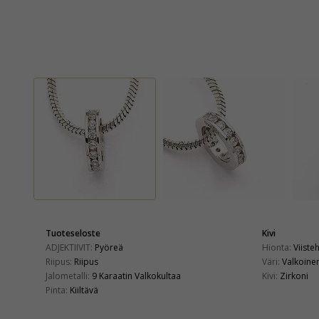
Tuoteseloste
Kivi
ADJEKTIIVIT:
Pyöreä
Hionta:
Viiste
Riipus:
Riipus
Väri:
Valkoine
Jalometalli:
9 Karaatin Valkokultaa
Kivi:
Zirkoni
Pinta:
Kiiltävä