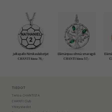
Jalkapallo Nimikaulaketjut
Elämänpuu vihreä smaragdi
Elämänpu
riipus hopeaa - My Letter
riipus hopeaa
76,-
57,-
CHANTI hinta
CHANTI hinta
C
TIEDOT
Tietoa CHANTISTA
CHANTI Club
Yhteystiedot