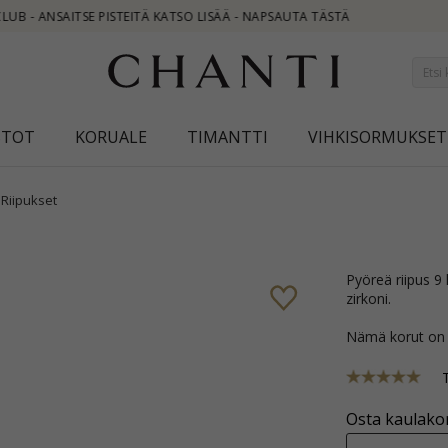
STOT
KORUALE
TIMANTTI
VIHKISORMUKSET
Riipukset
pyöreä riipus 9 karaatin valkokultaa kiiltävä pinta ja viistehiottu valkoinen
zirkoni.
Nämä korut on
Osta kaulakor