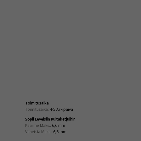
Toimitusaika
Toimitusaika:
4-5 Arkipäivä
Sopii Leveisiin Kultaketjuihin
Käärme Maks.:
6,6 mm
Venetsia Maks.:
6,6 mm