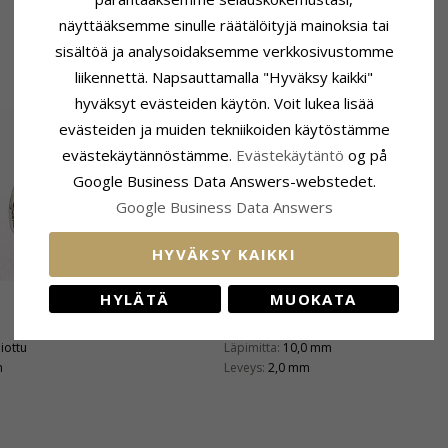
näyttääksemme sinulle räätälöityjä mainoksia tai
sisältöä ja analysoidaksemme verkkosivustomme
liikennettä. Napsauttamalla "Hyväksy kaikki"
hyväksyt evästeiden käytön. Voit lukea lisää
evästeiden ja muiden tekniikoiden käytöstämme
evästekäytännöstämme.
Evästekäytäntö
og på
Google Business Data Answers-webstedet.
Google Business Data Answers
HYVÄKSY KAIKKI
HYLÄTÄ
MUOKATA
Kiinnitys
hiottu
Läpimitta:
10,0 mm
n
Leveys:
2,0 mm