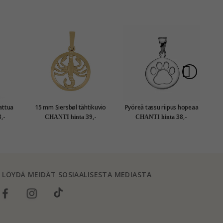
15 mm Siersbøl tähtikuvio
Pyöreä tassu riipus hopeaa
skorpioni riipus kullattua
- Little Ones
,-
39,-
38,-
CHANTI hinta
CHANTI hinta
hopeaa
LÖYDÄ MEIDÄT SOSIAALISESTA MEDIASTA