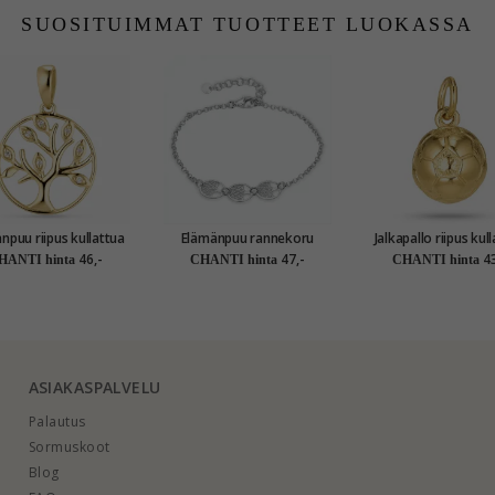
SUOSITUIMMAT TUOTTEET LUOKASSA
u riipus kullattua
Elämänpuu rannekoru
Jalkapallo riipus kullattua
hopeaa
rodinoitua hopeaa riipus
hopeaa
46,-
47,-
43
HANTI hinta
CHANTI hinta
CHANTI hinta
rodinoitua hopeaa
ASIAKASPALVELU
Palautus
Sormuskoot
Blog