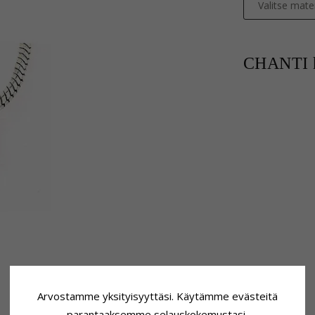
Valitse mater
CHANTI h
Arvostamme yksityisyyttäsi. Käytämme evästeitä
parantaaksemme selauskokemustasi,