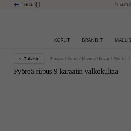
FINLAND
CHANTI CLUB - ANSAITSE PISTEITÄ KATSO LISÄÄ - NAPSAUTA TÄSTÄ
KORUT
BRÄNDIT
MALLI
Takaisin
<
Etusivu
Korut
Muodot / kuvat
Pyöreä
Pyöreä riipus 9 karaatin valkokultaa