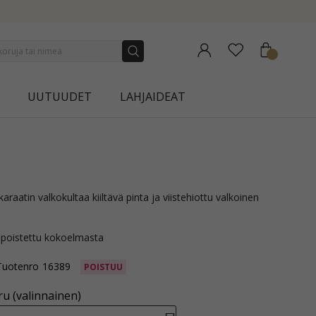
NEW COLLECTION | AURA
UUTUUDET
LAHJAIDEAT
 poistettu kokoelmasta
Tuotenro
16389
POISTUU
u (valinnainen)