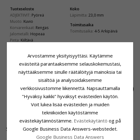
Tuoteseloste
Koko
ADJEKTIIVIT:
Pyöreä
Läpimitta:
23,0 mm
Muoto:
Kuvio
Toimitusaika
Korvarenkaat:
Rengas
Toimitusaika:
4-5 Arkipäivä
Jalometalli:
Hopeaa
Pinta:
Kiiltävä
Arvostamme yksityisyyttäsi. Käytämme
LIITTYVÄT TUOTTEET
evästeitä parantaaksemme selauskokemustasi,
näyttääksemme sinulle räätälöityjä mainoksia tai
sisältöä ja analysoidaksemme
verkkosivustomme liikennettä. Napsauttamalla
"Hyväksy kaikki" hyväksyt evästeiden käytön.
Voit lukea lisää evästeiden ja muiden
12 mm sydän
20 mm BNH rengas
12 mm hevosia
laventelinvärinen
hopeaa
rengas hopeaa -
tekniikoiden käytöstämme
32,-
88,-
34,-
CHANTI hinta
CHANTI hinta
CHANTI hinta
zirkoni rengas
Little Ones
evästekäytännöstämme.
Evästekäytäntö
og på
hopeaa - Little Ones
Google Business Data Answers-webstedet.
SUOSITUIMMAT TUOTTEET LUOKASSA
Google Business Data Answers