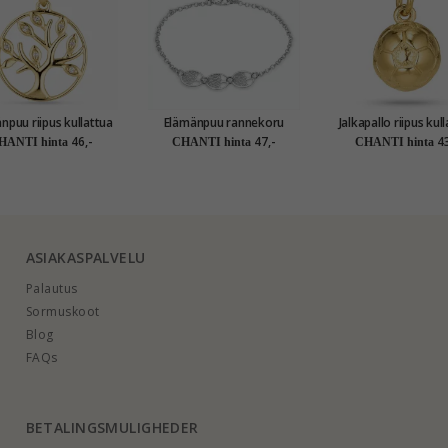
u riipus kullattua
Elämänpuu rannekoru
Jalkapallo riipus kullattua
hopeaa
rodinoitua hopeaa riipus
hopeaa
46,-
47,-
43
HANTI hinta
CHANTI hinta
CHANTI hinta
rodinoitua hopeaa
ASIAKASPALVELU
Palautus
Sormuskoot
Blog
FAQs
BETALINGSMULIGHEDER