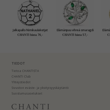
Jalkapallo Nimikaulaketjut
Elämänpuu vihreä smaragdi
Elämänpu
riipus hopeaa - My Letter
riipus hopeaa
76,-
57,-
CHANTI hinta
CHANTI hinta
C
TIEDOT
Tietoa CHANTISTA
CHANTI Club
Yhteystiedot
Sivuston eväste- ja yksityisyyskäytäntö
Suostumusasetukset