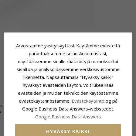
Arvostamme yksityisyyttäsi. Käytämme evästeitä
parantaaksemme selauskokemustasi,
näyttääksemme sinulle räätälöityjä mainoksia tai
sisältöä ja analysoidaksemme verkkosivustomme
liikennettä. Napsauttamalla "Hyväksy kaikki"
hyväksyt evästeiden käytön. Voit lukea lisää
evästeiden ja muiden tekniikoiden käytöstämme
Toimitusaika
evästekäytännöstämme.
Evästekäytäntö
og på
hiottu
Toimitusaika:
4-5 Arkipäivä
Google Business Data Answers-webstedet.
n
Google Business Data Answers
HYVÄKSY KAIKKI