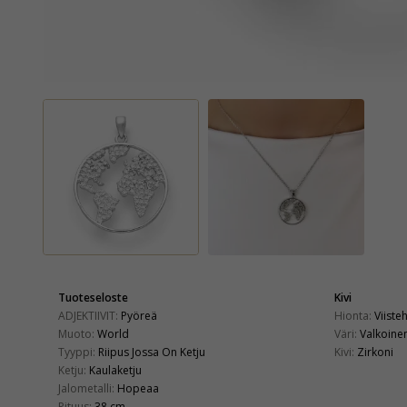
Tuoteseloste
Kivi
ADJEKTIIVIT:
Pyöreä
Hionta:
Viiste
Muoto:
World
Väri:
Valkoine
Tyyppi:
Riipus Jossa On Ketju
Kivi:
Zirkoni
Ketju:
Kaulaketju
Jalometalli:
Hopeaa
Pituus:
38 cm