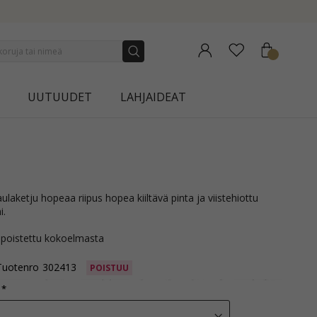
CTION | AURA
UUTUUDET
LAHJAIDEAT
i.
 poistettu kokoelmasta
Tuotenro
302413
POISTUU