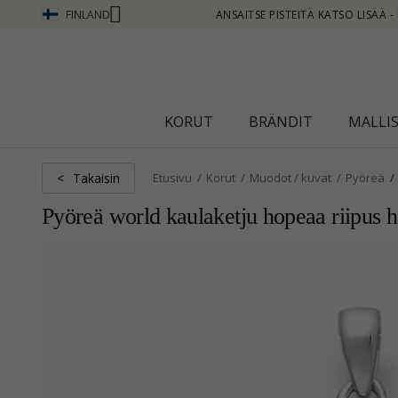
FINLAND
EITÄ KATSO LISÄÄ - NAPSAUTA TÄSTÄ
KORUT
BRÄNDIT
MALLI
Takaisin
<
Etusivu
Korut
Muodot / kuvat
Pyöreä
Pyöreä world kaulaketju hopeaa riipus 