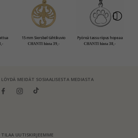
15 mm Siersbøl tähtikuvio
Pyöreä tassu riipus hopeaa
skorpioni riipus kullattua
- Little Ones
,-
39,-
38,-
CHANTI hinta
CHANTI hinta
hopeaa
LÖYDÄ MEIDÄT SOSIAALISESTA MEDIASTA
TILAA UUTISKIRJEEMME