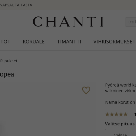
NEW COLLE
STOT
KORUALE
TIMANTTI
VIHKISORMUKSET
Riipukset
hopea
pyöreä world kaulaketju hopeaa riipus hopea kiiltävä pinta ja viistehiottu
valkoinen zirkon
Nämä korut on
Valitse pituus