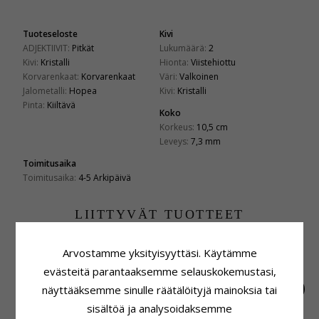
Tuoteseloste
Kivi
ADJEKTIIVIT:
Pitkät
Lukumäärä:
2
Kivi:
Kristalli
Hionta:
Viistehiottu
Korvarenkaat:
Korvarenkaat
Väri:
Valkoinen
Jalometalli:
Hopea
Kivi:
Kristalli
Pinta:
Kiiltävä
Koko
Korkeus:
10,5 cm
Leveys:
7,3 mm
Toimitusaika
Toimitusaika:
4-5 Arkipäivä
LIITTYVÄT TUOTTEET
Arvostamme yksityisyyttäsi. Käytämme
evästeitä parantaaksemme selauskokemustasi,
näyttääksemme sinulle räätälöityjä mainoksia tai
sisältöä ja analysoidaksemme