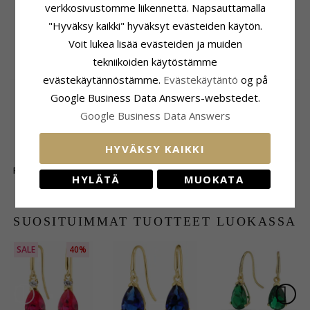
verkkosivustomme liikennettä. Napsauttamalla
Tummansininen
Tummansininen
Ruusunvärinen
kristalli korvarenkaat
kristalli korvarenkaat
kristalli korvarenkaat
50,-
57,-
57,-
CHANTI hinta
CHANTI hinta
CHANTI hinta
"Hyväksy kaikki" hyväksyt evästeiden käytön.
hopea - Loom Stones
hopea
hopea
Voit lukea lisää evästeiden ja muiden
ASIAKKAAT OSTAVAT MYÖS
tekniikoiden käytöstämme
evästekäytännöstämme.
Evästekäytäntö
og på
Google Business Data Answers-webstedet.
Google Business Data Answers
HYVÄKSY KAIKKI
Pitkät pisara kristalli
Pitkä Støvring Design
12 mm elämänpuu
HYLÄTÄ
MUOKATA
korvarenkaat hopea
sydän korvarenkaat
korvarenkaat
29,-
24,-
63,-
CHANTI hinta
CHANTI hinta
CHANTI hinta
hopea
kullattu hopea
SUOSITUIMMAT TUOTTEET LUOKASSA
SALE
40%