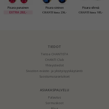
Pisara punainen
Pisara sininen
Pisara vihreä
kultakorvakorut 14
kultakorvakorut 14
korvarenkaat 9
EXTRA
263,-
236,-
185,-
CHANTI hinta
CHANTI hinta
karaatin kultaa
karaatin kultaa
karaatin kultaa
kanssa synteettinen
kanssa synteettinen
kanssa synteettinen
rubiini ja zirkoni -
safiiri - Gold
smaragdi - Gold
Gold Collection
Collection
Collection
TIEDOT
Tietoa CHANTISTA
CHANTI Club
Yhteystiedot
Sivuston eväste- ja yksityisyyskäytäntö
Suostumusasetukset
ASIAKASPALVELU
Palautus
Sormuskoot
Blog