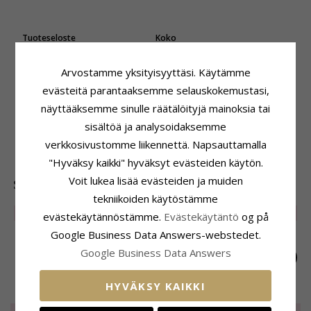
Tuoteseloste
Koko
ADJEKTIIVIT:
Pitkät
Korkeus:
27,7 mm
Tyyppi:
Korvarenkaat
Läpimitta:
7,3 mm
Arvostamme yksityisyyttäsi. Käytämme
Korvarenkaat:
Korvarenkaat
Toimitusaika
evästeitä parantaaksemme selauskokemustasi,
Jalometalli:
Toimitusaika:
4-5 Arkipäivä
14 Karaatin Valkokultaa
näyttääksemme sinulle räätälöityjä mainoksia tai
Pinta:
Kiiltävä
sisältöä ja analysoidaksemme
Jalometalli:
14 Karaatin Kultaa
verkkosivustomme liikennettä. Napsauttamalla
Pinta:
Kiiltävä
"Hyväksy kaikki" hyväksyt evästeiden käytön.
Voit lukea lisää evästeiden ja muiden
SUOSITUIMMAT TUOTTEET LUOKASSA
tekniikoiden käytöstämme
LIMITED
50%
LIMITED
50%
LIMITED
50%
evästekäytännöstämme.
Evästekäytäntö
og på
Google Business Data Answers-webstedet.
Google Business Data Answers
HYVÄKSY KAIKKI
Pitkät
Pitkät helmi
Pitkät
ketjukorvakorut
ketjukorvakorut
ketjukorvakorut
LIMITED
18,-
LIMITED
18,-
LIMITED
18,-