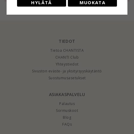
HYLÄTÄ
MUOKATA
kullattu messinki -
kullattu messinki -
kullattu messinki -
Eliné
Eliné
Eliné
TIEDOT
Tietoa CHANTISTA
CHANTI Club
Yhteystiedot
Sivuston eväste- ja yksityisyyskäytäntö
Suostumusasetukset
ASIAKASPALVELU
Palautus
Sormuskoot
Blog
FAQs