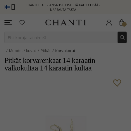
CHANTI CLUB - ANSAITSE PISTEITÄ KATSO LISÄÄ -
NEW C
NAPSAUTA TÄSTÄ
Muodot / kuvat
Pitkät
Korvakorut
Pitkät korvarenkaat 14 karaatin
valkokultaa 14 karaatin kultaa