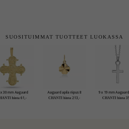
SUOSITUIMMAT TUOTTEET LUOKASSA
 x 30 mm Aagaard
Aagaard apila riipus 8
9 x 19 mm Aagaard 
arinristi Isä Meidän
karaatin kultaa
riipus jossa on ke
61,-
213,-
35
HANTI hinta
CHANTI hinta
CHANTI hinta
ll riipus kullattua
hopeaa
hopeaa