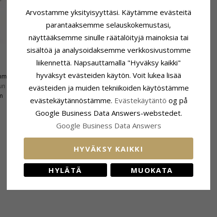
Arvostamme yksityisyyttäsi. Käytämme evästeitä
parantaaksemme selauskokemustasi,
näyttääksemme sinulle räätälöityjä mainoksia tai
sisältöä ja analysoidaksemme verkkosivustomme
liikennettä. Napsauttamalla "Hyväksy kaikki"
Toimitusaika
hyväksyt evästeiden käytön. Voit lukea lisää
mm
Toimitusaika:
4-5 Arkipäivä
un Kanssa:
15,3 mm
evästeiden ja muiden tekniikoiden käytöstämme
m
evästekäytännöstämme.
Evästekäytäntö
og på
Google Business Data Answers-webstedet.
Google Business Data Answers
HYVÄKSY KAIKKI
LIITTYVÄT TUOTTEET
HYLÄTÄ
MUOKATA