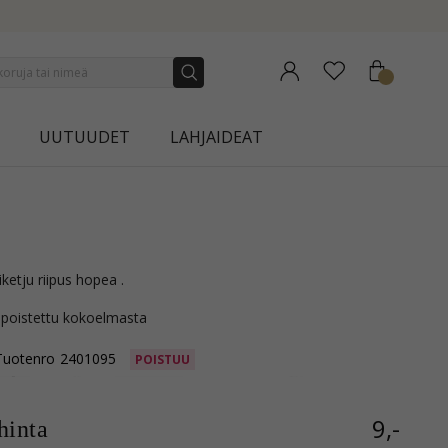
NEW COLLECTION | AURA
UUTUUDET
LAHJAIDEAT
ketju riipus hopea .
 poistettu kokoelmasta
Tuotenro
2401095
POISTUU
9,-
inta