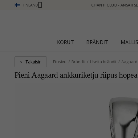
FINLAND
 ANSAITSE PISTEITÄ KATSO LISÄÄ - NAPSAUTA TÄSTÄ
KORUT
BRÄNDIT
MALLI
Takaisin
<
Etusivu
Brändit
Useita brändit
Aagaard
Pieni Aagaard ankkuriketju riipus hopea