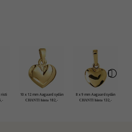
risti
10 x 12 mm Aagaard sydän
8 x 9 mm Aagaard sydän
11
tju
riipus 8 karaatin kultaa
riipus 8 karaatin kultaa
,-
182,-
132,-
CHANTI hinta
CHANTI hinta