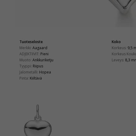
Tuoteseloste
Koko
Merkki:
Aagaard
Korkeus:
9,5 
ADJEKTIIVIT:
Pieni
Korkeus Kouk
Muoto:
Ankkuriketju
Leveys:
8,3 m
Tyyppi:
Riipus
Jalometalli:
Hopea
Pinta:
Kiiltävä