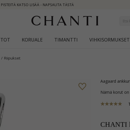
STOT
KORUALE
TIMANTTI
VIHKISORMUKSET
Riipukset
Aagaard ankkuri
Nämä korut on
CHANTI h