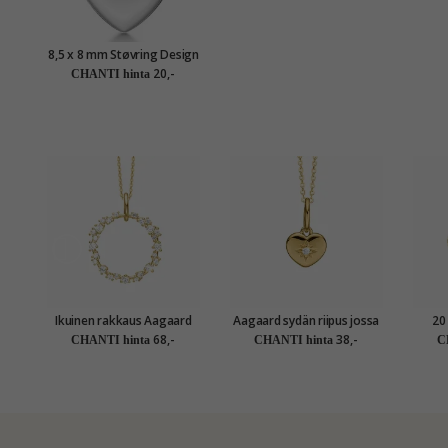
8,5 x 8 mm Støvring Design
sydän riipus hopea
20,-
CHANTI hinta
Ikuinen rakkaus Aagaard
Aagaard sydän riipus jossa
20
kaulaketju, jossa on riipus
on ketju kullattua hopeaa
dagm
68,-
38,-
CHANTI hinta
CHANTI hinta
C
kullattua hopeaa
valkoinen zirkoni
rukoukse