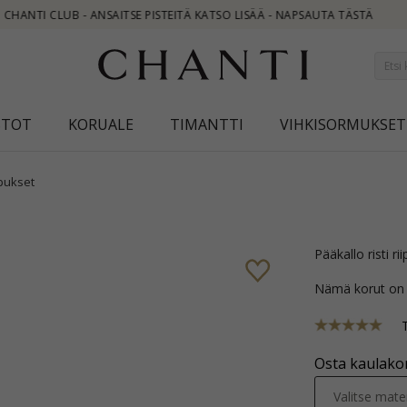
ÄÄ - NAPSAUTA TÄSTÄ
STOT
KORUALE
TIMANTTI
VIHKISORMUKSET
ipukset
pääkallo risti ri
Nämä korut on
Osta kaulakor
Valitse mater