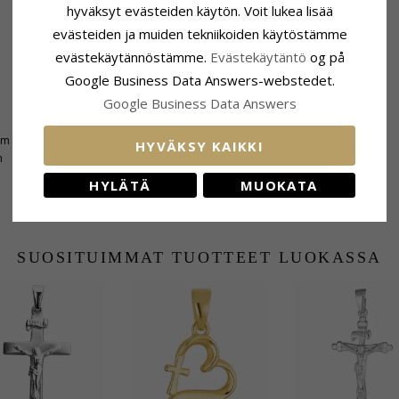
hyväksyt evästeiden käytön. Voit lukea lisää
evästeiden ja muiden tekniikoiden käytöstämme
evästekäytännöstämme.
Evästekäytäntö
og på
Google Business Data Answers-webstedet.
Google Business Data Answers
Toimitusaika
mm
Toimitusaika:
4-5 Arkipäivä
HYVÄKSY KAIKKI
m
HYLÄTÄ
MUOKATA
SUOSITUIMMAT TUOTTEET LUOKASSA