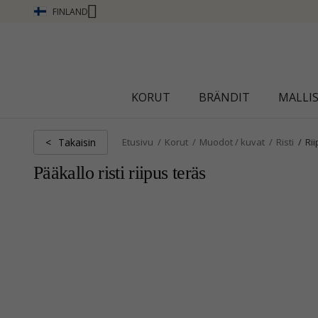
FINLAND
CHANTI CLUB - ANSAITSE PISTEITÄ KATSO LIS
KORUT
BRÄNDIT
MALLI
Takaisin
<
Etusivu
Korut
Muodot / kuvat
Risti
Ri
Pääkallo risti riipus teräs