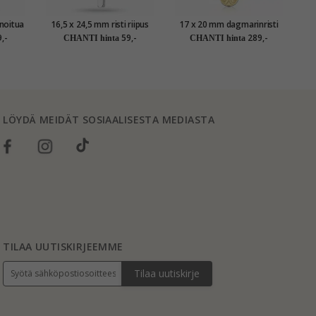
16,5 x 24,5 mm risti riipus
17 x 20 mm dagmarinristi
é
hopeaa - Amoré
Isä Meidän rukouksell 8
,-
59,-
289,-
CHANTI hinta
CHANTI hinta
karaatin kultaa - Amoré
LÖYDÄ MEIDÄT SOSIAALISESTA MEDIASTA
TILAA UUTISKIRJEEMME
Tilaa uutiskirje