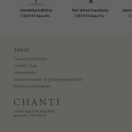
Kaulaketju kullattua
Risti zirkoni kaulaketju
Jeesus ri
hopeaa ristiriipus kullattua
kullattua hopeaa riipus
60,-
94,-
CHANTI hinta
CHANTI hinta
C
hopeaa
kullattua hopeaa
TIEDOT
Tietoa CHANTISTA
CHANTI Club
Yhteystiedot
Sivuston eväste- ja yksityisyyskäytäntö
Suostumusasetukset
CHANTI ApS (CVR 28863845)
perustettu 1995 ©2026