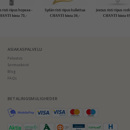
sti riipus hopeaa -
Sydän risti riipus kullattua
Jeesus risti riipus rodinoitua
Amoré
hopeaa
hopeaa - Amor
73,-
36,-
69
HANTI hinta
CHANTI hinta
CHANTI hinta
ASIAKASPALVELU
Palautus
Sormuskoot
Blog
FAQs
BETALINGSMULIGHEDER