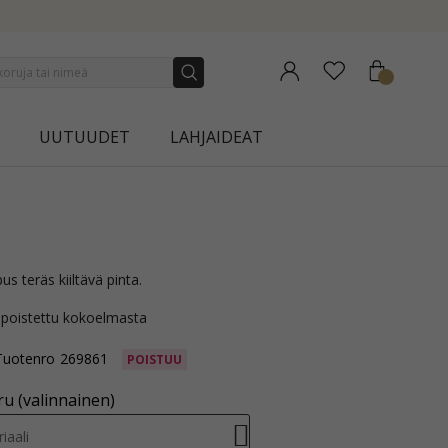
NEW COLLECTION | AURA
UUTUUDET
LAHJAIDEAT
ipus teräs kiiltävä pinta.
 poistettu kokoelmasta
Tuotenro
269861
POISTUU
u (valinnainen)
iaali