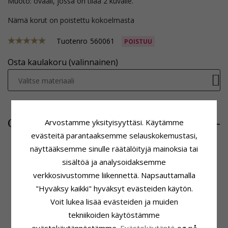
Muoto: ovaali, jossa on tilaa 2 kuvalle.
Nämä korut on poistettu kokoelmasta
Tuotenro
560061
POISTUU
Osta kaulakoru (valinnainen)
Valitse materiaali
652,-
CHANTI hinta
Arvostamme yksityisyyttäsi. Käytämme
evästeitä parantaaksemme selauskokemustasi,
näyttääksemme sinulle räätälöityjä mainoksia tai
sisältöä ja analysoidaksemme
Tuoteseloste
Koko
verkkosivustomme liikennettä. Napsauttamalla
ADJEKTIIVIT:
21 x 26 mm
Korkeus:
26,0 mm
"Hyväksy kaikki" hyväksyt evästeiden käytön.
Riipus:
Medaljonki
Suljettu Leveys:
21,1 mm
Voit lukea lisää evästeiden ja muiden
Jalometalli:
9 Karaatin Kultaa
Avoin Leveys:
37,2 mm
Pinta:
Kiiltävä
Suljettu Syvyys:
5,4 mm
tekniikoiden käytöstämme
Toimitusaika
Sopii Leveisiin Kultaketjuihin
evästekäytännöstämme.
Evästekäytäntö
og på