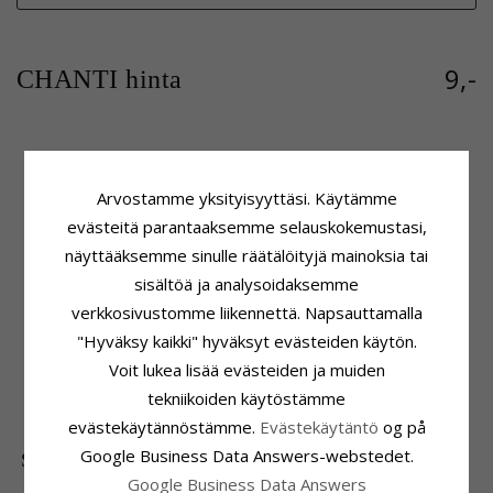
9,-
CHANTI hinta
Tuoteseloste
Kivi
Arvostamme yksityisyyttäsi. Käytämme
ADJEKTIIVIT:
Neliskulmainen
Hionta:
Viistehiottu
Väri:
Valkoinen
evästeitä parantaaksemme selauskokemustasi,
Väri:
Valkoinen
Riipus:
Riipus
Kivi:
Zirkoni
näyttääksemme sinulle räätälöityjä mainoksia tai
Jalometalli:
Hopeaa
Kiinnitys
sisältöä ja analysoidaksemme
Pinta:
Kiiltävä
Korkeus Ilman Riipuspidikettä:
verkkosivustomme liikennettä. Napsauttamalla
15,5 mm
"Hyväksy kaikki" hyväksyt evästeiden käytön.
Leveys:
13,0 mm
Voit lukea lisää evästeiden ja muiden
Toimitusaika
tekniikoiden käytöstämme
Toimitusaika:
4-5 Arkipäivä
evästekäytännöstämme.
Evästekäytäntö
og på
Google Business Data Answers-webstedet.
SUOSITUIMMAT TUOTTEET LUOKASSA
Google Business Data Answers