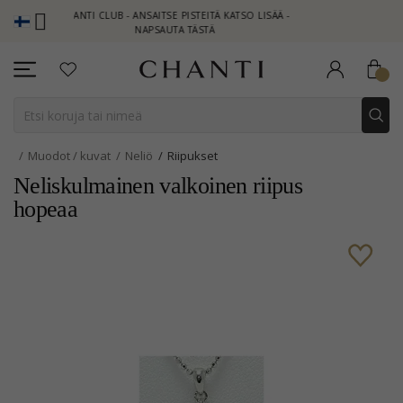
CHANTI CLUB - ANSAITSE PISTEITÄ KATSO LISÄÄ -
NEW COLLECT
NAPSAUTA TÄSTÄ
Muodot / kuvat
Neliö
Riipukset
Neliskulmainen valkoinen riipus
hopeaa