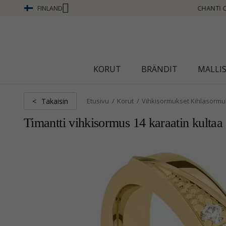
FINLAND
ANTI CLUB - ANSAITSE PISTEITÄ KATSO LISÄÄ - NAPSAUTA TÄSTÄ
KORUT
BRÄNDIT
MALLI
Takaisin
<
Etusivu
Korut
Vihkisormukset Kihlasormu
Timantti vihkisormus 14 karaatin kultaa 