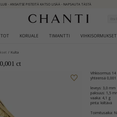
STOT
KORUALE
TIMANTTI
VIHKISORMUKSET
kset
Kulta
0,001 ct
vihkisormus 14 karaatin kultaa 5 briljanttihiottua timanttia Wesselton/VS
yhteensä 0,001 
leveys: 3,0 mm
paksuus: 1,5 
vaaka: 4,1 g
pinta: kiiltävä
Toimitusaika: N