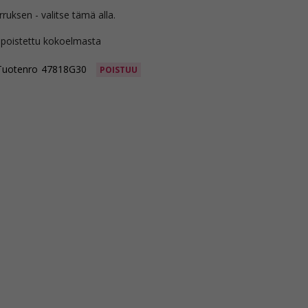
rruksen - valitse tämä alla.
 poistettu kokoelmasta
Tuotenro
47818G30
POISTUU