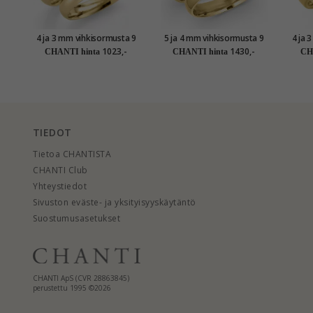
4 ja 3 mm vihkisormusta 9
5 ja 4 mm vihkisormusta 9
4 ja 
karaatin kultaa - setit
karaatin kultaa 0,03 ct -
kar
1023,-
1430,-
CHANTI hinta
CHANTI hinta
CH
setit
TIEDOT
Tietoa CHANTISTA
CHANTI Club
Yhteystiedot
Sivuston eväste- ja yksityisyyskäytäntö
Suostumusasetukset
CHANTI ApS (CVR 28863845)
perustettu 1995 ©2026