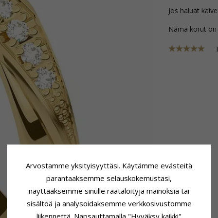
Jos haluat kaive
Nämä korut on
Arvostamme yksityisyyttäsi. Käytämme evästeitä
parantaaksemme selauskokemustasi,
näyttääksemme sinulle räätälöityjä mainoksia tai
sisältöä ja analysoidaksemme verkkosivustomme
liikennettä. Napsauttamalla "Hyväksy kaikki"