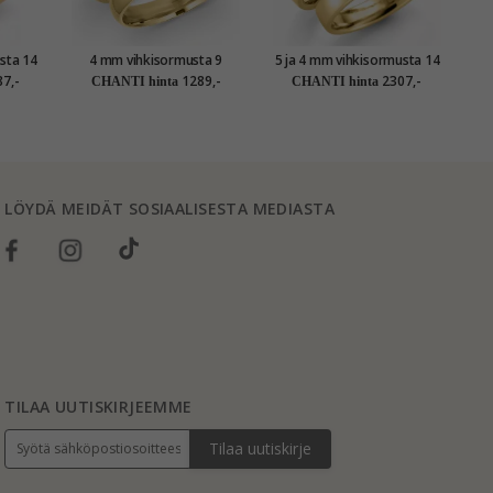
sta 14
4 mm vihkisormusta 9
5 ja 4 mm vihkisormusta 14
etit
karaatin kultaa 0,03 ct -
karaatin kultaa - setit
7,-
1289,-
2307,-
CHANTI hinta
CHANTI hinta
setit
LÖYDÄ MEIDÄT SOSIAALISESTA MEDIASTA
TILAA UUTISKIRJEEMME
Tilaa uutiskirje