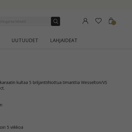
NEW COLLECTION | AURA
UUTUUDET
LAHJAIDEAT
ct.
mm
oin 5 viikkoa