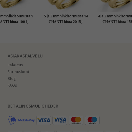
3 mm vihkisormusta 9
5 ja 3 mm vihkisormusta 14
4 ja 3 mm vihkisormu
aatin kultaa - setit
karaatin kultaa - setit
karaatin kultaa - s
1001,-
2015,-
158
ANTI hinta
CHANTI hinta
CHANTI hinta
ASIAKASPALVELU
Palautus
Sormuskoot
Blog
FAQs
BETALINGSMULIGHEDER