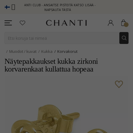
CHANTI CLUB - ANSAITSE PISTEITÄ KATSO LISÄÄ -
NEW COLLECT
NAPSAUTA TÄSTÄ
Muodot / kuvat
Kukka
Korvakorut
Näytepakkaukset kukka zirkoni
korvarenkaat kullattua hopeaa