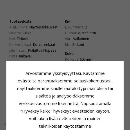
Tuoteseloste
Kivi
ADJEKTIIVIT:
Näytepakkaukset
Lukumäärä:
2
Muoto:
Kukka
Hionta:
Viistehiottu
Kivi:
Zirkoni
Väri:
Valkoinen
Korvarenkaat:
Korvarenkaat
Kivi:
Zirkoni
Jalometalli:
Kullattua Hopeaa
Koko
Pinta:
Kiiltävä
Korkeus:
5,6 mm
Leveys:
5,6 mm
Arvostamme yksityisyyttäsi. Käytämme
Toimitusaika
Toimitusaika:
4-5 Arkipäivä
evästeitä parantaaksemme selauskokemustasi,
näyttääksemme sinulle räätälöityjä mainoksia tai
ASIAKKAAT OSTAVAT MYÖS
sisältöä ja analysoidaksemme
verkkosivustomme liikennettä. Napsauttamalla
"Hyväksy kaikki" hyväksyt evästeiden käytön.
Voit lukea lisää evästeiden ja muiden
tekniikoiden käytöstämme