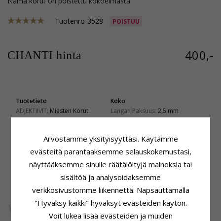
Nämä korut on poistettu kokoelmasta
Tuotenro
3528
POISTUU
400,-
CHANTI hinta
Tuotetieto
Koko
ADJEKTIIVIT:
Miesten Korut:
Langan Paksuus:
2,5 mm
Ketjumalli:
Ankkurikaulaketju
Leveys:
6,6 mm
Jalometalli:
Hopeaa
Pituus:
50 cm
Arvostamme yksityisyyttäsi. Käytämme
Pinta:
Viiste
Vaaka:
83 Gram
evästeitä parantaaksemme selauskokemustasi,
Toimitusaika
näyttääksemme sinulle räätälöityjä mainoksia tai
Toimitusaika:
4-5 Arkipäivä
sisältöä ja analysoidaksemme
verkkosivustomme liikennettä. Napsauttamalla
ASIAKKAAT OSTAVAT MYÖS
"Hyväksy kaikki" hyväksyt evästeiden käytön.
Voit lukea lisää evästeiden ja muiden