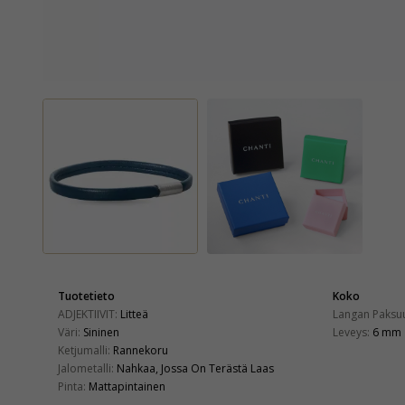
Tuotetieto
Koko
ADJEKTIIVIT:
Litteä
Langan Paksu
Väri:
Sininen
Leveys:
6 mm
Ketjumalli:
Rannekoru
Jalometalli:
Nahkaa, Jossa On Terästä Laas
Pinta:
Mattapintainen