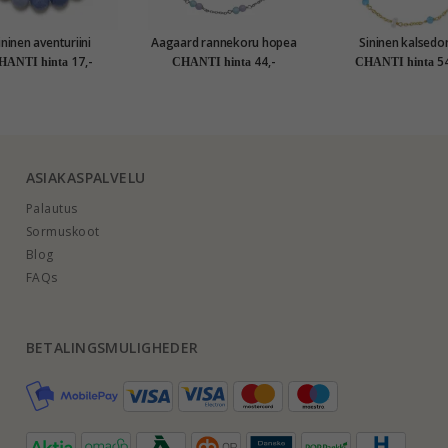
ininen aventuriini
Aagaard rannekoru hopea
Sininen kalsedo
koru kullattu teräs -
lila ametisti sininen kvartsi
rannekoru kullat
17,-
44,-
54
HANTI hinta
CHANTI hinta
CHANTI hinta
AURA
hopeaa - Loom St
ASIAKASPALVELU
Palautus
Sormuskoot
Blog
FAQs
BETALINGSMULIGHEDER