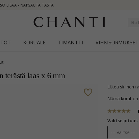
NEW COLLECT
STOT
KORUALE
TIMANTTI
VIHKISORMUKSET
ut
n terästä laas x 6 mm
litteä sininen
Nämä korut on
Valitse pituus