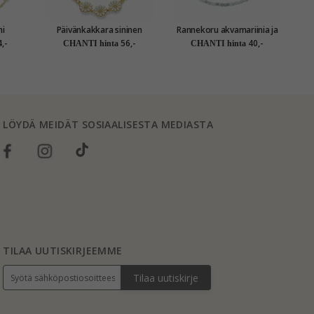
ni
Päivänkakkara sininen
Rannekoru akvamariinia ja
Si
tua
rannekoru kullattua
3 hematite - Loom Stones
,-
56,-
40,-
CHANTI hinta
CHANTI hinta
ones
hopeaa - Maggie
LÖYDÄ MEIDÄT SOSIAALISESTA MEDIASTA
TILAA UUTISKIRJEEMME
Tilaa uutiskirje