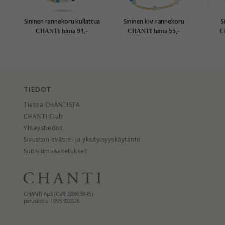
Sininen rannekoru kullattua
Sininen kivi rannekoru
S
hopeaa - Loom Stones
kullattua hopeaa x 4,5 mm
ranne
91,-
55,-
CHANTI hinta
CHANTI hinta
C
- Loom Stones
TIEDOT
Tietoa CHANTISTA
CHANTI Club
Yhteystiedot
Sivuston eväste- ja yksityisyyskäytäntö
Suostumusasetukset
CHANTI ApS (CVR 28863845)
perustettu 1995 ©2026