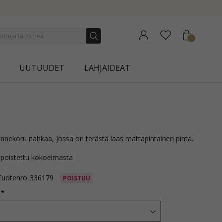
ION | AURA
UUTUUDET
LAHJAIDEAT
 rannekoru nahkaa, jossa on terästä laas mattapintainen pinta.
 poistettu kokoelmasta
Tuotenro
336179
POISTUU