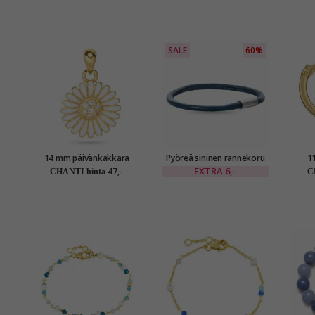
SALE
60%
14 mm päivänkakkara
Pyöreä sininen rannekoru
1
riipus kullattua hopeaa -
nahkaa, jossa on terästä
EXTRA
6,-
47,-
CHANTI hinta
C
Matilda
laas x 4 mm