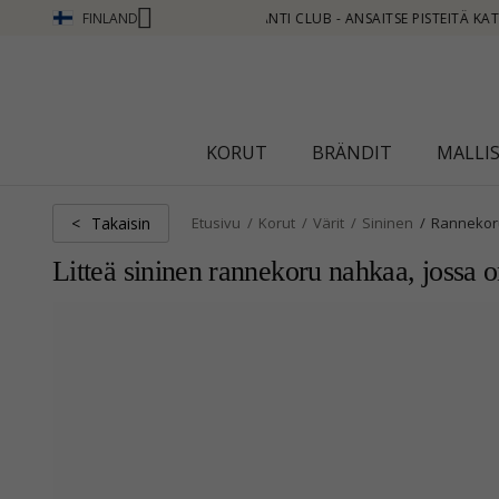
FINLAND
ITÄ KATSO LISÄÄ - NAPSAUTA TÄSTÄ
KORUT
BRÄNDIT
MALLI
Takaisin
<
Etusivu
Korut
Värit
Sininen
Rannekor
Litteä sininen rannekoru nahkaa, jossa o