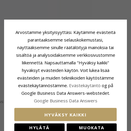
Arvostamme yksityisyyttäsi. Käytämme evästeitä
parantaaksemme selauskokemustasi,
näyttääksemme sinulle räätälöityjä mainoksia tai
sisältöä ja analysoidaksemme verkkosivustomme
liikennettä. Napsauttamalla "Hyväksy kaikki"
hyväksyt evästeiden käytön. Voit lukea lisää
evästeiden ja muiden tekniikoiden käytöstämme
evästekäytännöstämme.
Evästekäytäntö
og på
Google Business Data Answers-webstedet.
Toimitusaika
Google Business Data Answers
us:
6 mm
Toimitusaika:
4-5 Arkipäivä
HYVÄKSY KAIKKI
HYLÄTÄ
MUOKATA