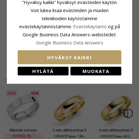
"Hyväksy kaikki" hyväksyt evästeiden käytön.
ASIAKKAAT OSTAVAT MYÖS
Voit lukea lisää evästeiden ja muiden
tekniikoiden käytöstämme
evästekäytännöstämme.
Evästekäytäntö
og på
Google Business Data Answers-webstedet.
Google Business Data Answers
HYVÄKSY KAIKKI
0,40 ct solitaire-
sormus 14 karaatin
2552,-
CHANTI hinta
valkokultaa
HYLÄTÄ
MUOKATA
SUOSITUIMMAT TUOTTEET LUOKASSA
SALE
50%
Miesten sormus
5 mm vihkisormus 9
4 mm vihkisormus 9
rodinoitua hopeaa
karaatin kultaa
karaatin kultaa
EXTRA
55,-
749,-
662,-
CHANTI hinta
CHANTI hinta