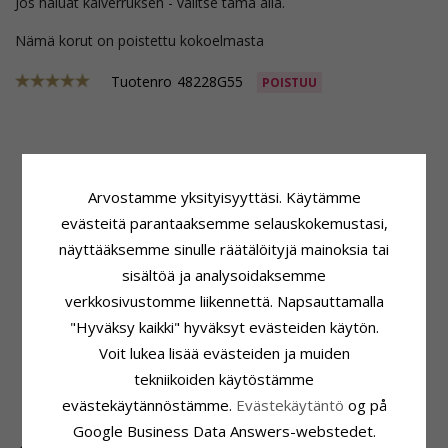
Jos haluat kaiverruksen - valitse tämä alla.
Nämä korut on poistettu kokoelmasta
Tuotenro
48228G55
POISTUU
Tuoteseloste
Kivi
ADJEKTIIVIT:
Leveä
Lukumäärä:
1
Arvostamme yksityisyyttäsi. Käytämme
Sormusmalli:
Naisten Sormus
Hionta:
Briljanttihiottu
evästeitä parantaaksemme selauskokemustasi,
Karaatin:
14
Kivi:
Timantti
näyttääksemme sinulle räätälöityjä mainoksia tai
Jalometalli:
Kultaa
Timantin Väri:
Wesselton
Pinta:
Kiiltävää Ja Harjattua
Timantin Kirkkaus:
VS
sisältöä ja analysoidaksemme
Karaatti:
0,06
verkkosivustomme liikennettä. Napsauttamalla
Sormuspohja
"Hyväksy kaikki" hyväksyt evästeiden käytön.
Leveys:
5,5 mm
Voit lukea lisää evästeiden ja muiden
Paksuus:
1,9 mm
tekniikoiden käytöstämme
Vaaka:
7,7 G
Toimitusaika:
Noin 5 Viikkoa
evästekäytännöstämme.
Evästekäytäntö
og på
Google Business Data Answers-webstedet.