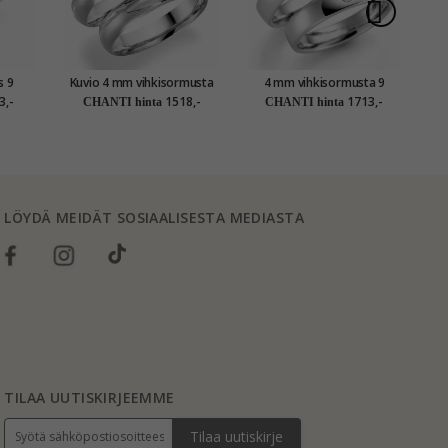
s 9
Kuvio 4 mm vihkisormusta
4 mm vihkisormusta 9
Le
taa
9 karaatin valkokultaa -
karaatin valkokultaa 0,03 ct
9
3,-
1518,-
1713,-
CHANTI hinta
CHANTI hinta
setit
- setit
LÖYDÄ MEIDÄT SOSIAALISESTA MEDIASTA
TILAA UUTISKIRJEEMME
Tilaa uutiskirje