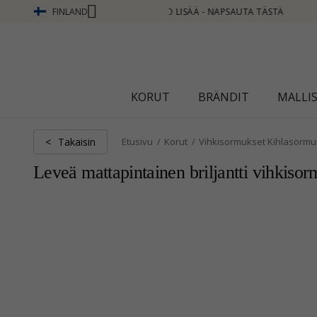
FINLAND
Ä - NAPSAUTA TÄSTÄ
KORUT
BRÄNDIT
MALLI
Takaisin
<
Etusivu
Korut
Vihkisormukset Kihlasormu
Leveä mattapintainen briljantti vihkisor