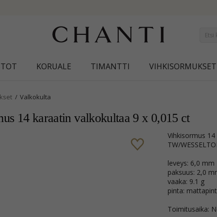
NEW COLLECTION | AURA
STOT
KORUALE
TIMANTTI
VIHKISORMUKSET
kset
Valkokulta
mus 14 karaatin valkokultaa 9 x 0,015 ct
vihkisormus 14 karaatin valkokultaa 9 briljanttihiottua timanttia
TW/WESSELTON/
leveys: 6,0 mm
paksuus: 2,0 
vaaka: 9.1 g
pinta: mattapin
Toimitusaika: N