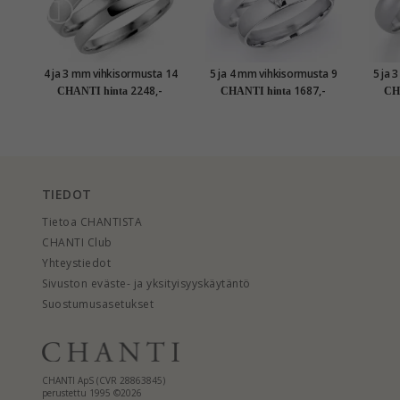
4 ja 3 mm vihkisormusta 14
5 ja 4 mm vihkisormusta 9
5 ja 
karaatin valkokultaa - setit
karaatin valkokultaa 0,03 ct
karaat
2248,-
1687,-
CHANTI hinta
CHANTI hinta
CH
- setit
TIEDOT
Tietoa CHANTISTA
CHANTI Club
Yhteystiedot
Sivuston eväste- ja yksityisyyskäytäntö
Suostumusasetukset
CHANTI ApS (CVR 28863845)
perustettu 1995 ©2026