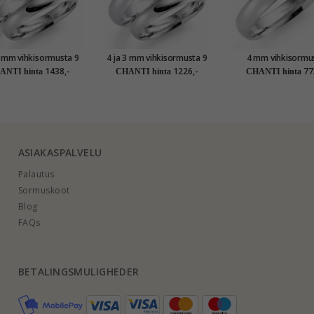
3 mm vihkisormusta 9
4 ja 3 mm vihkisormusta 9
4 mm vihkisormu
in valkokultaa - setit
karaatin valkokultaa - setit
karaatin valkokul
1438,-
1226,-
77
ANTI hinta
CHANTI hinta
CHANTI hinta
ASIAKASPALVELU
Palautus
Sormuskoot
Blog
FAQs
BETALINGSMULIGHEDER