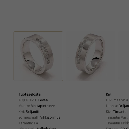
Tuoteseloste
Kivi
ADJEKTIIVIT:
Leveä
Lukumäärä:
9
Muoto:
Mattapintainen
Hionta:
Briljan
Kivi:
Briljantti
Kivi:
Timantti
Sormusmalli:
Vihkisormus
Timantin Väri:
Karaatin:
14
Timantin Kirkk
Jalometalli:
Valkokultaa
Karaatti:
9 X 0