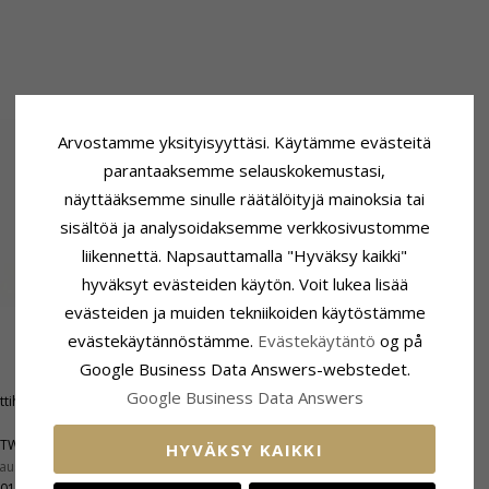
Arvostamme yksityisyyttäsi. Käytämme evästeitä
parantaaksemme selauskokemustasi,
näyttääksemme sinulle räätälöityjä mainoksia tai
sisältöä ja analysoidaksemme verkkosivustomme
liikennettä. Napsauttamalla "Hyväksy kaikki"
hyväksyt evästeiden käytön. Voit lukea lisää
evästeiden ja muiden tekniikoiden käytöstämme
evästekäytännöstämme.
Evästekäytäntö
og på
Sormuspohja
Google Business Data Answers-webstedet.
Leveys:
6,0 mm
Google Business Data Answers
ttihiottu
Paksuus:
2,0 mm
Vaaka:
9.1 G
TW/WESSELTON
Toimitusaika:
Noin 5 Viikkoa
HYVÄKSY KAIKKI
aus:
VVS2-VS1
,015