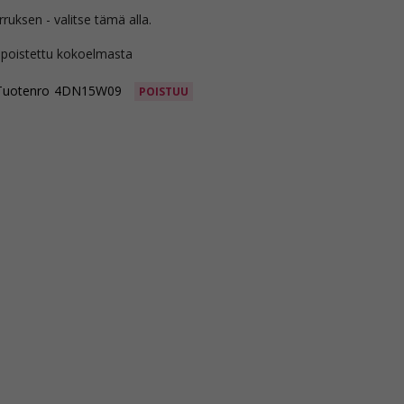
rruksen - valitse tämä alla.
 poistettu kokoelmasta
Tuotenro
4DN15W09
POISTUU