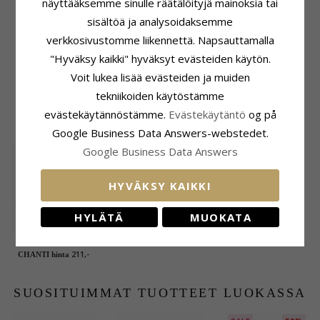
näyttääksemme sinulle räätälöityjä mainoksia tai
Karaatti:
0,05
sisältöä ja analysoidaksemme
Sormuspohja
verkkosivustomme liikennettä. Napsauttamalla
Leveys:
6,0 mm
"Hyväksy kaikki" hyväksyt evästeiden käytön.
Paksuus:
2,0 mm
Vaaka:
10,6 G
Voit lukea lisää evästeiden ja muiden
Toimitusaika:
Noin 5 Viikkoa
tekniikoiden käytöstämme
evästekäytännöstämme.
Evästekäytäntö
og på
ASIAKKAAT OSTAVAT MYÖS
Google Business Data Answers-webstedet.
Google Business Data Answers
HYVÄKSY KAIKKI
HYLÄTÄ
MUOKATA
Sormus hopeaa,
jossa 8 karaattia
211,-
CHANTI hinta
kulta
SUOSITUIMMAT TUOTTEET LUOKASSA