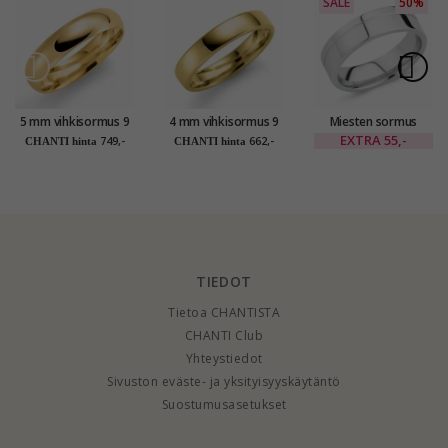
SALE
50%
5 mm vihkisormus 9
4 mm vihkisormus 9
Miesten sormus
karaatin kultaa
karaatin kultaa
rodinoitua hopeaa
EXTRA
55,-
749,-
662,-
CHANTI hinta
CHANTI hinta
TIEDOT
Tietoa CHANTISTA
CHANTI Club
Yhteystiedot
Sivuston eväste- ja yksityisyyskäytäntö
Suostumusasetukset