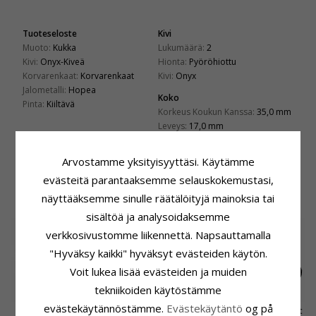
Tuoteseloste
Kivi
Muoto:
Kukka
Lukumäärä:
2
Kivi:
Onyx-Kiveä
Hionta:
Pyöröhiottu
Korvarenkaat:
Korvarenkaat
Kivi:
Onyx
Jalometalli:
Hopea
Koko
Pinta:
Kiiltävä
Korkeus Koukun Kanssa:
35,0 mm
Leveys:
17,0 mm
Toimitusaika
Arvostamme yksityisyyttäsi. Käytämme
Toimitusaika:
4-5 Arkipäivä
evästeitä parantaaksemme selauskokemustasi,
näyttääksemme sinulle räätälöityjä mainoksia tai
LIITTYVÄT TUOTTEET
sisältöä ja analysoidaksemme
verkkosivustomme liikennettä. Napsauttamalla
"Hyväksy kaikki" hyväksyt evästeiden käytön.
Voit lukea lisää evästeiden ja muiden
tekniikoiden käytöstämme
evästekäytännöstämme.
Evästekäytäntö
og på
Kukka kristalli
Kukka helmi
Kukka korvarenkaat