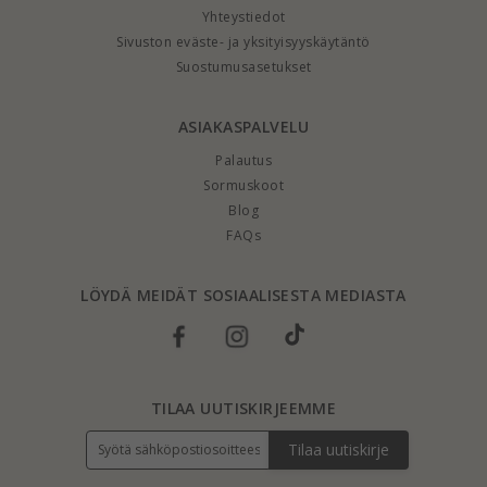
Yhteystiedot
Sivuston eväste- ja yksityisyyskäytäntö
Suostumusasetukset
ASIAKASPALVELU
Palautus
Sormuskoot
Blog
FAQs
LÖYDÄ MEIDÄT SOSIAALISESTA MEDIASTA
TILAA UUTISKIRJEEMME
Tilaa uutiskirje