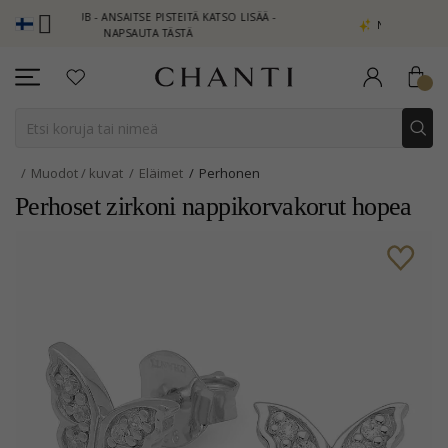
LUB - ANSAITSE PISTEITÄ KATSO LISÄÄ -
NEW COLLECTION | AUR
NAPSAUTA TÄSTÄ
Muodot / kuvat
Eläimet
Perhonen
Perhoset zirkoni nappikorvakorut hopea