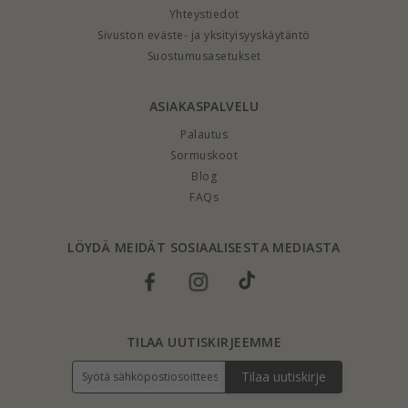
Yhteystiedot
Sivuston eväste- ja yksityisyyskäytäntö
Suostumusasetukset
ASIAKASPALVELU
Palautus
Sormuskoot
Blog
FAQs
LÖYDÄ MEIDÄT SOSIAALISESTA MEDIASTA
TILAA UUTISKIRJEEMME
Tilaa uutiskirje