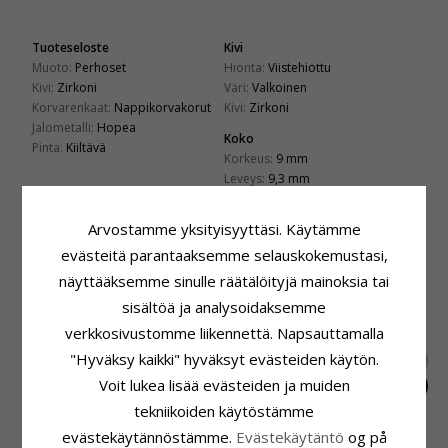
Tuoteseloste
Kivi
Muoto:
Perhoset
Hionta:
Viistehiottu
Kivi:
Zirkoni
Väri:
Valkoinen
Korvarenkaat:
Nappikorvakorut
Kivi:
Zirkoni
Jalometalli:
Hopea
Koko
Pinta:
Kiiltävä
Korkeus:
9 mm
Leveys:
9,3 mm
Toimitusaika
Arvostamme yksityisyyttäsi. Käytämme
Toimitusaika:
4-5 Arkipäivä
evästeitä parantaaksemme selauskokemustasi,
näyttääksemme sinulle räätälöityjä mainoksia tai
ASIAKKAAT OSTAVAT MYÖS
sisältöä ja analysoidaksemme
verkkosivustomme liikennettä. Napsauttamalla
"Hyväksy kaikki" hyväksyt evästeiden käytön.
Voit lukea lisää evästeiden ja muiden
tekniikoiden käytöstämme
evästekäytännöstämme.
Evästekäytäntö
og på
Voimistelija
Aitoja ear cuff hopea
Nordahl andersen