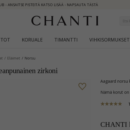
STOT
KORUALE
TIMANTTI
VIHKISORMUKSET
at
Eläimet
Norsu
eanpunainen zirkoni
Aagaard norsu 
Nämä korut on
CHANTI h