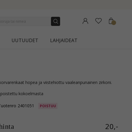
NEW COLLECTION | AURA
UUTUUDET
LAHJAIDEAT
korvarenkaat hopea ja viistehiottu vaaleanpunainen zirkoni.
 poistettu kokoelmasta
Tuotenro
2401051
POISTUU
20,-
inta