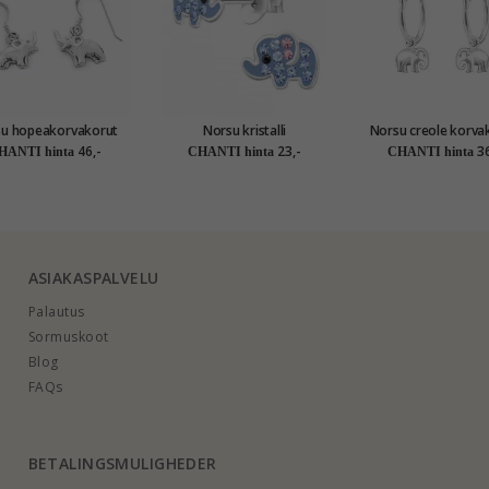
u hopeakorvakorut
Norsu kristalli
Norsu creole korva
pea - Little Ones
korvarenkaat hopea - Little
hopeaa - Little O
46,-
23,-
36
HANTI hinta
CHANTI hinta
CHANTI hinta
Ones
ASIAKASPALVELU
Palautus
Sormuskoot
Blog
FAQs
BETALINGSMULIGHEDER