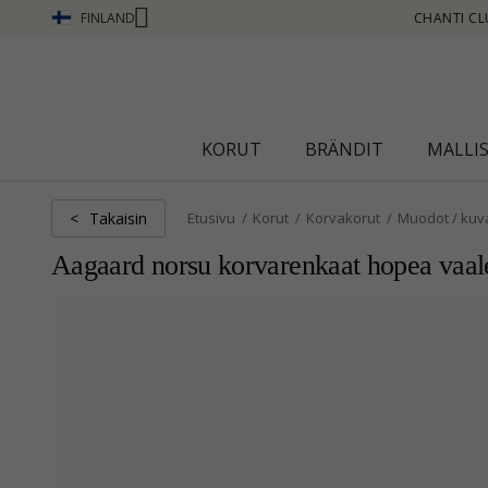
FINLAND
B - ANSAITSE PISTEITÄ KATSO LISÄÄ - NAPSAUTA TÄSTÄ
KORUT
BRÄNDIT
MALLI
Takaisin
<
Etusivu
Korut
Korvakorut
Muodot / kuv
Aagaard norsu korvarenkaat hopea vaal