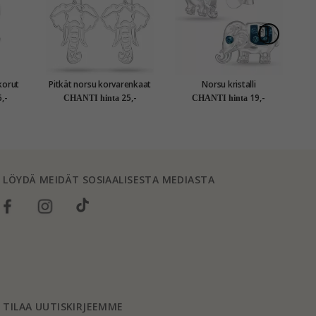
korut
Pitkät norsu korvarenkaat
Norsu kristalli
nes
hopea - Little Ones
nappikorvakorut hopea -
,-
25,-
19,-
CHANTI hinta
CHANTI hinta
Little Ones
LÖYDÄ MEIDÄT SOSIAALISESTA MEDIASTA
TILAA UUTISKIRJEEMME