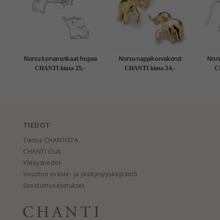
Norsu korvarenkaat hopea
Norsu nappikorvakorut
Nors
- Little Ones
kullattua hopeaa
ho
25,-
34,-
CHANTI hinta
CHANTI hinta
C
TIEDOT
Tietoa CHANTISTA
CHANTI Club
Yhteystiedot
Sivuston eväste- ja yksityisyyskäytäntö
Suostumusasetukset