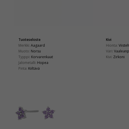
Tuoteseloste
Kivi
Merkki:
Aagaard
Hionta:
Viiste
Muoto:
Norsu
Väri:
Vaalean
Tyyppi:
Korvarenkaat
Kivi:
Zirkoni
Jalometalli:
Hopea
Pinta:
Kiiltävä