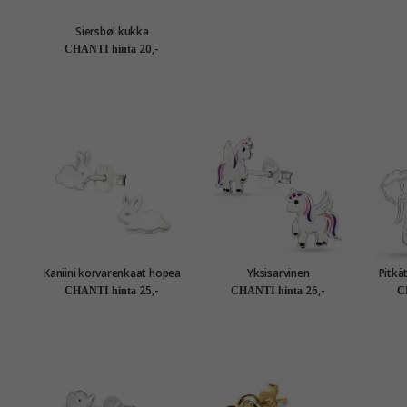
Siersbøl kukka
korvarenkaat hopea lila
20,-
CHANTI hinta
zirkoni
Kaniini korvarenkaat hopea
Yksisarvinen
Pitkä
- Little Ones
nappikorvakorut hopea -
ho
25,-
26,-
CHANTI hinta
CHANTI hinta
C
Little Ones