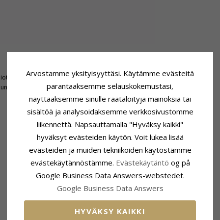
Koko
Arvostamme yksityisyyttäsi. Käytämme evästeitä
hiottu
Korkeus:
5,0 mm
parantaaksemme selauskokemustasi,
punainen
Leveys:
7,5 mm
näyttääksemme sinulle räätälöityjä mainoksia tai
sisältöä ja analysoidaksemme verkkosivustomme
liikennettä. Napsauttamalla "Hyväksy kaikki"
hyväksyt evästeiden käytön. Voit lukea lisää
LIITTYVÄT TUOTTEET
evästeiden ja muiden tekniikoiden käytöstämme
evästekäytännöstämme.
Evästekäytäntö
og på
Google Business Data Answers-webstedet.
Google Business Data Answers
HYVÄKSY KAIKKI