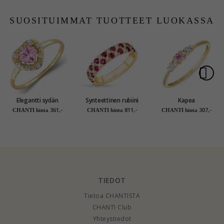
kulta
SUOSITUIMMAT TUOTTEET LUOKASSA
Elegantti sydän
Synteettinen rubiini
Kapea
vaaleanpunainen
kultasormus 9
vaaleanpunainen
361,-
811,-
307,-
CHANTI hinta
CHANTI hinta
CHANTI hinta
zirkoni sormus 9
karaatin kultaa
zirkoni sormus 9
karaatin kultaa -
karaatin kultaa -
Gold Collection
Gold Collection
TIEDOT
Tietoa CHANTISTA
CHANTI Club
Yhteystiedot