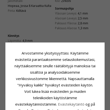
Jalometalli:
Kivi:
Zirkoni
Hopeaa, Jossa 8 Karaattia Kulta
Sormuspohja
Pinta:
Kiiltävä
Yläosan Leveys:
4,1 mm
Alaosan Leveys:
2,5 mm
Paksuus Yläosa:
2,8 mm
Paksuus Alaosa:
1,3 mm
Kiinnitys
Läpimitta:
4,9 mm
Syvyys:
4,1 mm
Arvostamme yksityisyyttäsi. Käytämme
LIITTYVÄT TUOTTEET
evästeitä parantaaksemme selauskokemustasi,
näyttääksemme sinulle räätälöityjä mainoksia tai
sisältöä ja analysoidaksemme
verkkosivustomme liikennettä. Napsauttamalla
"Hyväksy kaikki" hyväksyt evästeiden käytön.
Voit lukea lisää evästeiden ja muiden
tekniikoiden käytöstämme
Sormus hopeaa,
Sydän sormus
jossa 8 karaattia
hopeaa, jossa 8
240,-
146,-
CHANTI hinta
CHANTI hinta
evästekäytännöstämme.
Evästekäytäntö
og på
kulta
karaattia kulta