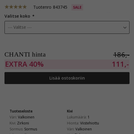
Tuotenro
843745
SALE
Valitse koko
186,-
CHANTI hinta
EXTRA
40%
111,-
Lisää ostoskoriin
Tuoteseloste
Kivi
Väri:
Valkoinen
Lukumäärä:
1
Kivi:
Zirkoni
Hionta:
Viistehiottu
Sormus:
Sormus
Väri:
Valkoinen