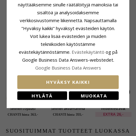
näyttääksemme sinulle räätälöityjä mainoksia tai
Alaosan Leveys:
3,0 mm
Paksuus Yläosa:
3,0 mm
sisältöä ja analysoidaksemme
Paksuus Alaosa:
1,0 mm
verkkosivustomme liikennettä. Napsauttamalla
Kiinnitys
Toimitusaika
"Hyväksy kaikki" hyväksyt evästeiden käytön.
Korkeus Ja Leveys:
Koko Löytyy Varastosta:
Voit lukea lisää evästeiden ja muiden
7,0 mm x 6,0 mm
4-5 Arkipäivä
tekniikoiden käytöstämme
Syvyys:
5,8 mm
evästekäytännöstämme.
Evästekäytäntö
og på
Google Business Data Answers-webstedet.
LIITTYVÄT TUOTTEET
Google Business Data Answers
SALE
20%
HYVÄKSY KAIKKI
HYLÄTÄ
MUOKATA
Sininen topaasi
Sininen akvamariinia
Vedenkestävät
solitaire-sormus 8
solitaire-sormus 8
solitaire-sormus
EXTRA
26,-
363,-
355,-
CHANTI hinta
CHANTI hinta
karaatin kultaa
karaatin kultaa
kullattu teräs -
OCEANA
SUOSITUIMMAT TUOTTEET LUOKASSA