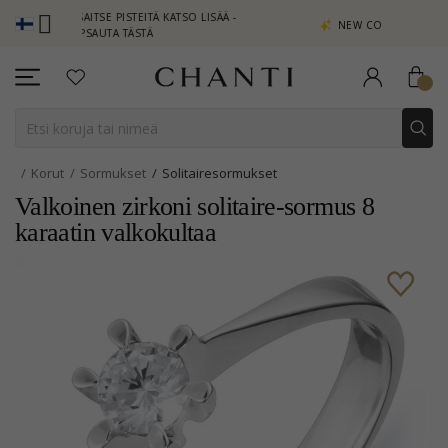
NSAITSE PISTEITÄ KATSO LISÄÄ -
NEW COLLECTION | AURA
APSAUTA TÄSTÄ
Korut
Sormukset
Solitairesormukset
Valkoinen zirkoni solitaire-sormus 8
karaatin valkokultaa