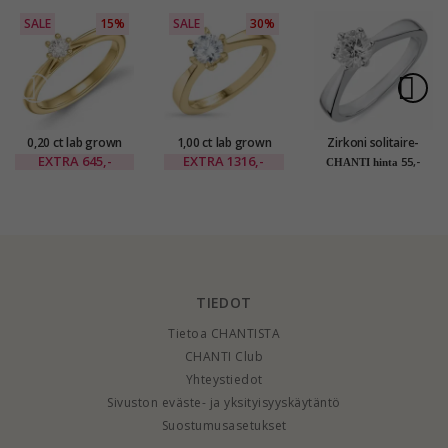
SALE
15%
SALE
30%
0,20 ct lab grown
1,00 ct lab grown
Zirkoni solitaire-
timantti solitaire-
timantti sormus 14
sormus rodinoitua
EXTRA
645,-
EXTRA
1316,-
55,-
CHANTI hinta
sormus 9 karaatin
karaatin kultaa 1,00
hopeaa
kultaa 0,20 ct
ct
TIEDOT
Tietoa CHANTISTA
CHANTI Club
Yhteystiedot
Sivuston eväste- ja yksityisyyskäytäntö
Suostumusasetukset