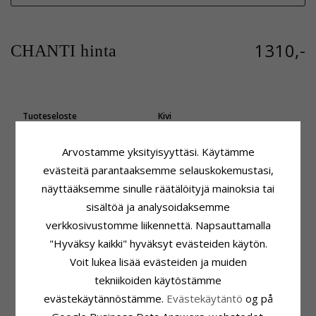
1310,-
CHANTI hinta
Tuoteseloste
Kivi
Muoto:
Sydän
Lukumäärä:
46
Riipus:
Timanttiriipus
Hionta:
Briljanttihiottu
Arvostamme yksityisyyttäsi. Käytämme
Karaatin:
14
Kivi:
Timantti
evästeitä parantaaksemme selauskokemustasi,
Jalometalli:
Kultaa
Timantin Väri:
Wesselton
Pinta:
Kiiltävä
Timantin Kirkkaus:
SI
näyttääksemme sinulle räätälöityjä mainoksia tai
Karaatti:
0,23
sisältöä ja analysoidaksemme
Kiinnitys
Toimitusaika
verkkosivustomme liikennettä. Napsauttamalla
Korkeus Riipuspidikkeen Kanssa:
Toimitusaika:
4-5 Arkipäivä
"Hyväksy kaikki" hyväksyt evästeiden käytön.
23,0 mm
Sopii Leveisiin Kultaketjuihin
Voit lukea lisää evästeiden ja muiden
Korkeus Ilman Riipuspidikettä:
Käärme Maks.:
1,6 mm
tekniikoiden käytöstämme
18,0 mm
Venetsia Maks.:
1,6 mm
Leveys:
20,0 mm
evästekäytännöstämme.
Evästekäytäntö
og på
Syvyys:
1,2 mm