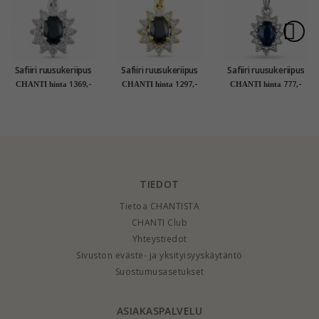
Safiiri ruusukeriipus
Safiiri ruusukeriipus
Safiiri ruusukeriipus
14 karaatti
14 karaatti kultaa
14 karaatti
1369,-
1297,-
777,-
CHANTI hinta
CHANTI hinta
CHANTI hinta
valkokultaa 0,26 ct
0,26 ct 0,65 ct
valkokultaa 0,10 ct
0,65 ct
0,35 ct
TIEDOT
Tietoa CHANTISTA
CHANTI Club
Yhteystiedot
Sivuston eväste- ja yksityisyyskäytäntö
Suostumusasetukset
ASIAKASPALVELU