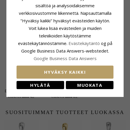
Väri:
Valkoinen
10,8 mm
sisältöä ja analysoidaksemme
Kivi:
Zirkoni
Leveys:
9,5 mm
verkkosivustomme liikennettä. Napsauttamalla
Syvyys:
5,6 mm
"Hyväksy kaikki" hyväksyt evästeiden käytön.
Toimitusaika
Voit lukea lisää evästeiden ja muiden
Toimitusaika:
4-5 Arkipäivä
tekniikoiden käytöstämme
evästekäytännöstämme.
Evästekäytäntö
og på
ASIAKKAAT OSTAVAT MYÖS
Google Business Data Answers-webstedet.
Google Business Data Answers
HYVÄKSY KAIKKI
HYLÄTÄ
MUOKATA
Dark Harmony enkeli
11 mm BNH rengas
riipus musta
14 karaatin kultaa
45,-
85,-
CHANTI hinta
CHANTI hinta
rodinoitu hopea ja
kullattua hopeaa
SUOSITUIMMAT TUOTTEET LUOKASSA