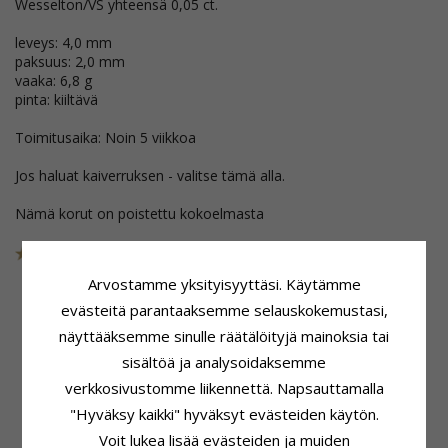
Wesselton/VS yhteensä 0,05 ct.
leveys: 4,0 mm
paksuus: 2,0 mm
vaaka: 6,8 g
pinta: kiiltävä
Toimitusaika: Noin 5 viikkoa
Jos haluat kaiverruksen - valitse tämä alla.
Nämä korut on poistettu kokoelmasta
Tuotenro
48T200BW40
POISTUU
Arvostamme yksityisyyttäsi. Käytämme
evästeitä parantaaksemme selauskokemustasi,
näyttääksemme sinulle räätälöityjä mainoksia tai
Tuoteseloste
Kivi
sisältöä ja analysoidaksemme
Kivi:
Briljantti
Lukumäärä:
1
Sormusmalli:
Vihkisormus
Hionta:
Briljanttihiottu
verkkosivustomme liikennettä. Napsauttamalla
Karaatin:
14
Kivi:
Timantti
"Hyväksy kaikki" hyväksyt evästeiden käytön.
Jalometalli:
Valkokultaa
Timantin Väri:
Wesselton
Voit lukea lisää evästeiden ja muiden
Pinta:
Kiiltävä
Timantin Kirkkaus:
VS