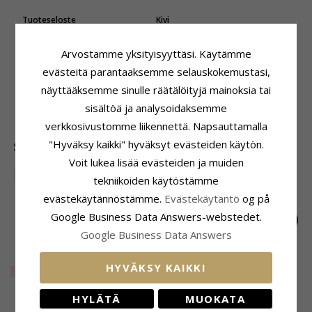
Tuoteseloste
Kivi
Korvarenkaat:
Korvarenkaat
Hionta:
Viistehiottu
Jalometalli:
14 Karaatin Kultaa
Väri:
Valkoinen
Arvostamme yksityisyyttäsi. Käytämme
Pinta:
Kiiltävä
Kivi:
Zirkoni
evästeitä parantaaksemme selauskokemustasi,
Koko
Toimitusaika
näyttääksemme sinulle räätälöityjä mainoksia tai
Korkeus:
18,6 mm
Toimitusaika:
4-5 Arkipäivä
sisältöä ja analysoidaksemme
Leveys:
7,3 mm
verkkosivustomme liikennettä. Napsauttamalla
"Hyväksy kaikki" hyväksyt evästeiden käytön.
SUOSITUIMMAT TUOTTEET LUOKASSA
Voit lukea lisää evästeiden ja muiden
SALE
25%
tekniikoiden käytöstämme
evästekäytännöstämme.
Evästekäytäntö
og på
Google Business Data Answers-webstedet.
Google Business Data Answers
Abstrakteja
Sydän
Nappikorvakorut 9
HYVÄKSY KAIKKI
korvarenkaat 9
nappikorvakorut
karaatin kultaa
EXTRA
231,-
76,-
144,-
CHANTI hinta
CHANTI hinta
karaatin kultaa ja
rodinoitua hopeaa
kanssa zirkoni - Gold
valkokult kanssa
kanssa kullattua
Collection
HYLÄTÄ
MUOKATA
hopeaa