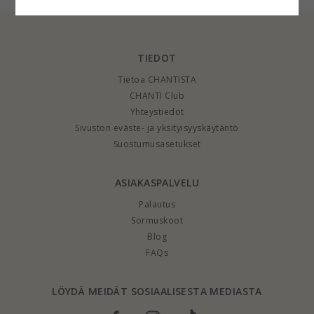
TIEDOT
Tietoa CHANTISTA
CHANTI Club
Yhteystiedot
Sivuston eväste- ja yksityisyyskäytäntö
Suostumusasetukset
ASIAKASPALVELU
Palautus
Sormuskoot
Blog
FAQs
LÖYDÄ MEIDÄT SOSIAALISESTA MEDIASTA