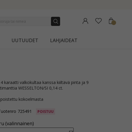
NEW COLLECTION | AURA
UUTUUDET
LAHJAIDEAT
ua timanttia WESSELTON/SI 0,14 ct.
 poistettu kokoelmasta
Tuotenro
725491
POISTUU
u (valinnainen)