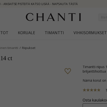
STOT
KORUALE
TIMANTTI
VIHKISORMUKSET
inen timantti
Riipukset
,14 ct
timantti riipus 14 karaatti valkokultaa kanssa kiiltävä pinta ja 9
briljanttihiott
Nämä korut on
Osta kaulakor