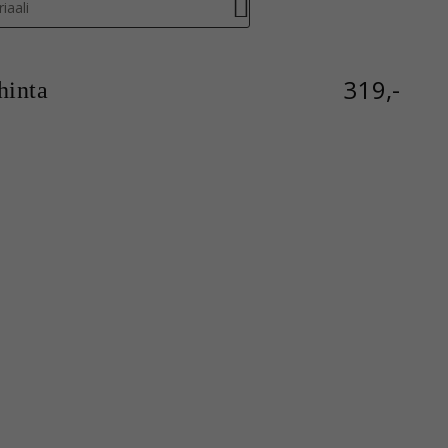
iaali
319,-
inta