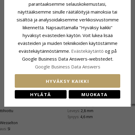
parantaaksemme selauskokemustasi,
näyttääksemme sinulle räätälöityjä mainoksia tai
sisältöä ja analysoidaksemme verkkosivustomme
liikennettä. Napsauttamalla "Hyväksy kaikki"
hyväksyt evästeiden käytön. Voit lukea lisää
evästeiden ja muiden tekniikoiden käytöstämme
evästekäytännöstämme.
Evästekäytäntö
og på
Google Business Data Answers-webstedet.
Google Business Data Answers
HYVÄKSY KAIKKI
HYLÄTÄ
MUOKATA
Kiinnitys
Korkeus Riipuspidikkeen Kanssa:
17,0 
ttihiottu
Leveys:
2,8 mm
Syvyys:
4,6 mm
Wesselton
aus:
SI