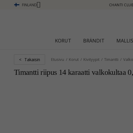
FINLAND
TI CLUB - ANSAITSE PISTEITÄ KATSO LISÄÄ - NAPSAUTA TÄSTÄ
KORUT
BRÄNDIT
MALLI
Takaisin
<
Etusivu
Korut
Kivityypit
Timantti
Valko
Timantti riipus 14 karaatti valkokultaa 0