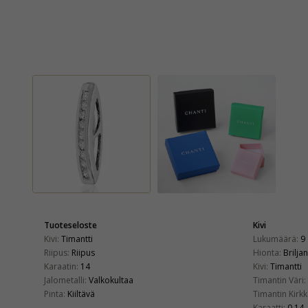
Tuoteseloste
Kivi
Kivi:
Timantti
Lukumäärä:
9
Riipus:
Riipus
Hionta:
Briljan
Karaatin:
14
Kivi:
Timantti
Jalometalli:
Valkokultaa
Timantin Väri:
Pinta:
Kiiltävä
Timantin Kirkk
Karaatti:
0,14