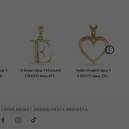
ipus 9
E-kirjain riipus 14 karaatti
Sydän timantti riipus 9
0,
0,05 ct
kultaa 0,05 ct
karaatti kultaa 0,009 ct
s
6,-
419,-
233,-
CHANTI hinta
CHANTI hinta
LÖYDÄ MEIDÄT SOSIAALISESTA MEDIASTA