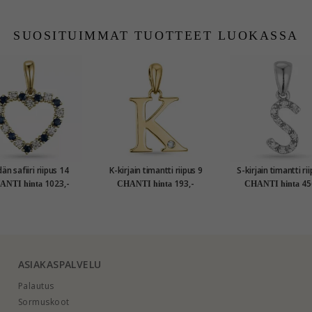
SUOSITUIMMAT TUOTTEET LUOKASSA
än safiiri riipus 14
K-kirjain timantti riipus 9
S-kirjain timantti ri
ti kultaa 0,20 ct 0,30
karaatti kultaa 0,01 ct
karaatti valkokultaa 
1023,-
193,-
45
ANTI hinta
CHANTI hinta
CHANTI hinta
ct
ASIAKASPALVELU
Palautus
Sormuskoot