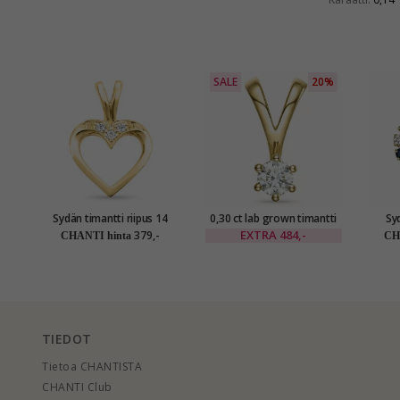
SALE
20%
Sydän timantti riipus 14
0,30 ct lab grown timantti
Syd
karaatti kultaa 0,02 ct
solitaire-riipus 14 karaatti
karaat
EXTRA
484,-
379,-
CHANTI hinta
CH
kultaa 0,30 ct
TIEDOT
Tietoa CHANTISTA
CHANTI Club