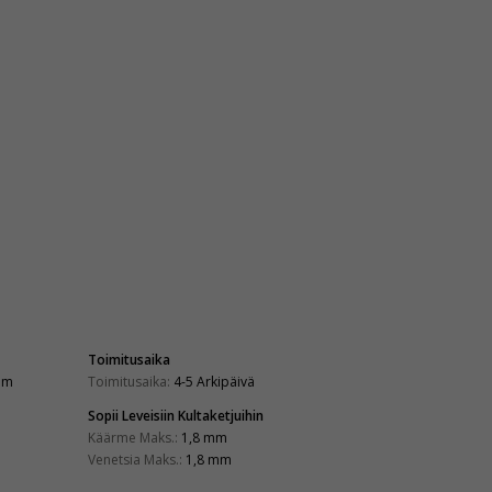
Toimitusaika
mm
Toimitusaika:
4-5 Arkipäivä
Sopii Leveisiin Kultaketjuihin
Käärme Maks.:
1,8 mm
Venetsia Maks.:
1,8 mm