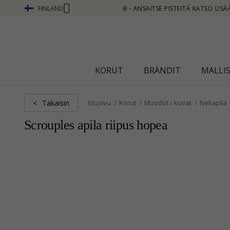
FINLAND
Ä KATSO LISÄÄ - NAPSAUTA TÄSTÄ
KORUT
BRÄNDIT
MALLI
Takaisin
<
Etusivu
Korut
Muodot / kuvat
Neliapila
Scrouples apila riipus hopea