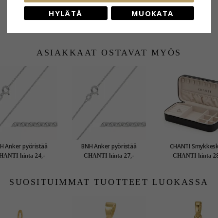
HYLÄTÄ
MUOKATA
ASIAKKAAT OSTAVAT MYÖS
H Anker pyöristää
BNH Anker pyöristää
CHANTI Smykkesk
ketju hopeaa 42 cm x
kaulaketju hopeaa 50 cm x
korurasia tek
24,-
27,-
28
HANTI hinta
CHANTI hinta
CHANTI hinta
1,1 mm
1,1 mm
SUOSITUIMMAT TUOTTEET LUOKASSA