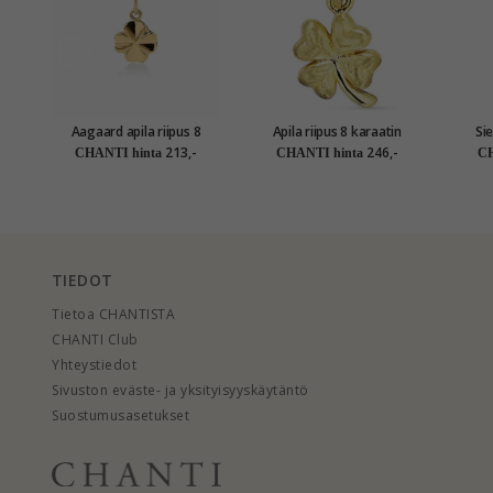
Aagaard apila riipus 8
Apila riipus 8 karaatin
Sie
karaatin kultaa
kultaa
213,-
246,-
CHANTI hinta
CHANTI hinta
CH
TIEDOT
Tietoa CHANTISTA
CHANTI Club
Yhteystiedot
Sivuston eväste- ja yksityisyyskäytäntö
Suostumusasetukset