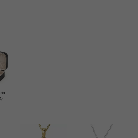
rin
onahka
,-