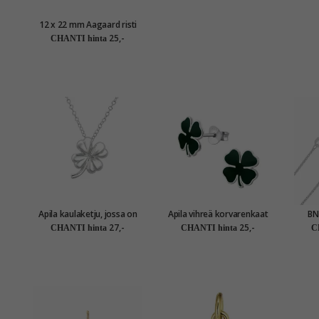
12 x 22 mm Aagaard risti
riipus hopea
25,-
CHANTI hinta
Apila kaulaketju, jossa on
Apila vihreä korvarenkaat
BN
riipus hopeaa
hopea - Little Ones
kaula
27,-
25,-
CHANTI hinta
CHANTI hinta
C