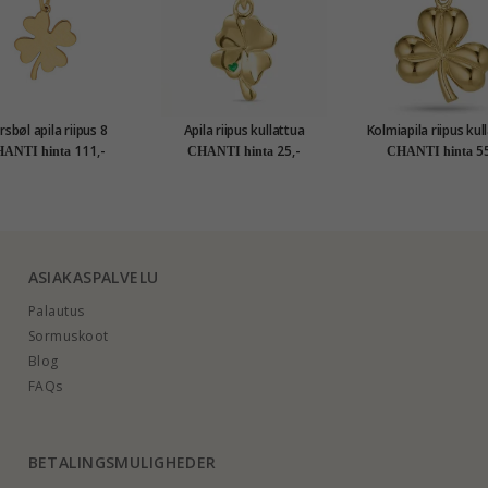
rsbøl apila riipus 8
Apila riipus kullattua
Kolmiapila riipus kullattua
karaatin kultaa
hopeaa
hopeaa
111,-
25,-
55
ANTI hinta
CHANTI hinta
CHANTI hinta
ASIAKASPALVELU
Palautus
Sormuskoot
Blog
FAQs
BETALINGSMULIGHEDER