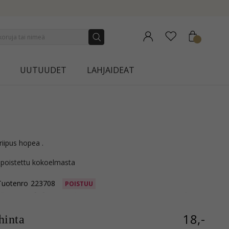
N | AURA
UUTUUDET
LAHJAIDEAT
 riipus hopea .
 poistettu kokoelmasta
Tuotenro
223708
POISTUU
18,-
inta