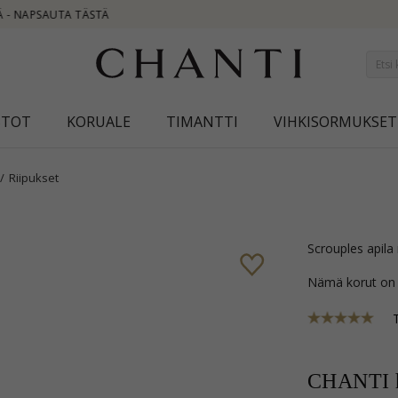
NEW COLLECTIO
STOT
KORUALE
TIMANTTI
VIHKISORMUKSET
Riipukset
Scrouples apila
Nämä korut on
CHANTI h