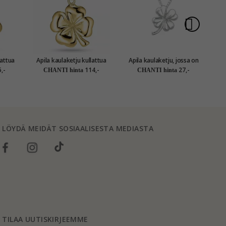
Apila kaulaketju kullattua
Apila kaulaketju, jossa on
A
hopeaa riipus kullattua
riipus hopeaa
,-
114,-
27,-
CHANTI hinta
CHANTI hinta
hopeaa
LÖYDÄ MEIDÄT SOSIAALISESTA MEDIASTA
TILAA UUTISKIRJEEMME