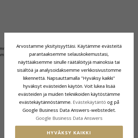
Toimitusaika
Arvostamme yksityisyyttäsi. Käytämme evästeitä
 mm
Toimitusaika:
4-5 Arkipäivä
parantaaksemme selauskokemustasi,
mm
näyttääksemme sinulle räätälöityjä mainoksia tai
sisältöä ja analysoidaksemme verkkosivustomme
liikennettä. Napsauttamalla "Hyväksy kaikki"
hyväksyt evästeiden käytön. Voit lukea lisää
LIITTYVÄT TUOTTEET
evästeiden ja muiden tekniikoiden käytöstämme
evästekäytännöstämme.
Evästekäytäntö
og på
Google Business Data Answers-webstedet.
Google Business Data Answers
HYVÄKSY KAIKKI