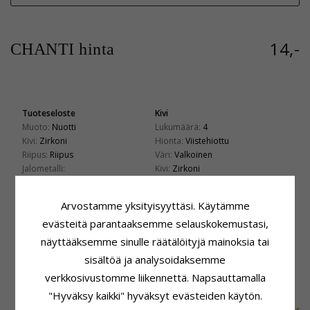
14,-
CHANTI hinta
Tuoteseloste
Kivi
Muoto:
Nuotti
Lukumäärä:
4
Kivi:
Zirkoni
Hionta:
Viistehiottu
Riipus:
Riipus
Väri:
Valkoinen
Jalometalli:
Kivi:
Zirkoni
Kultapäällystetty Hopea
Kiinnitys
Pinta:
Kiiltävä
Korkeus:
11,3 mm
Arvostamme yksityisyyttäsi. Käytämme
Leveys:
6,2 mm
evästeitä parantaaksemme selauskokemustasi,
Toimitusaika
näyttääksemme sinulle räätälöityjä mainoksia tai
Toimitusaika:
4-5 Arkipäivä
sisältöä ja analysoidaksemme
verkkosivustomme liikennettä. Napsauttamalla
ASIAKKAAT OSTAVAT MYÖS
"Hyväksy kaikki" hyväksyt evästeiden käytön.