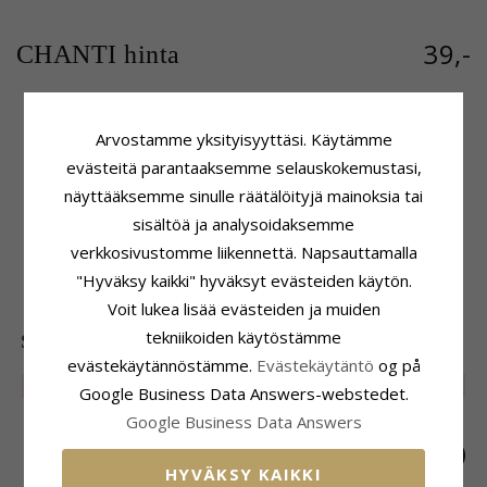
39,-
CHANTI hinta
Arvostamme yksityisyyttäsi. Käytämme
Tuoteseloste
Koko
evästeitä parantaaksemme selauskokemustasi,
Merkki:
NORDAHL ANDERSEN
Läpimitta:
8,0 mm
näyttääksemme sinulle räätälöityjä mainoksia tai
Muoto:
A
Toimitusaika
Tyyppi:
Rannekoru
sisältöä ja analysoidaksemme
Toimitusaika:
4-5 Arkipäivä
Jalometalli:
verkkosivustomme liikennettä. Napsauttamalla
Oksidoitua Sterlinghopeaa
"Hyväksy kaikki" hyväksyt evästeiden käytön.
Pinta:
Kiiltävä
Voit lukea lisää evästeiden ja muiden
tekniikoiden käytöstämme
SUOSITUIMMAT TUOTTEET LUOKASSA
evästekäytännöstämme.
Evästekäytäntö
og på
SALE
25%
SALE
40%
SALE
40%
Google Business Data Answers-webstedet.
Google Business Data Answers
HYVÄKSY KAIKKI