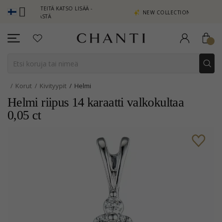
 PISTEITÄ KATSO LISÄÄ -
NEW COLLECTION | AURA
A TÄSTÄ
Korut
Kivityypit
Helmi
Helmi riipus 14 karaatti valkokultaa
0,05 ct