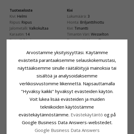
Tuoteseloste
Kivi
Kivi:
Helmi
Lukumäärä:
3
Riipus:
Riipus
Hionta:
Briljanttihiottu
Jalometalli:
Valkokultaa
Kivi:
Timantti
Karaatin:
14
Timantin Väri:
Wesselton
Pinta:
Kiiltävä
Timantin Kirkkaus:
SI
Karaatti:
0,05
Arvostamme yksityisyyttäsi. Käytämme
Helmi
Kiinnitys
evästeitä parantaaksemme selauskokemustasi,
Lukumäärä:
1
Korkeus Riipuspidikkeen Kanssa:
näyttääksemme sinulle räätälöityjä mainoksia tai
Muoto:
Rund
15,2 mm
Väri:
Valkoinen
Leveys:
7,0 mm
sisältöä ja analysoidaksemme
Helmityyppi:
Makeanveden Helmi
Syvyys:
7,0 mm
verkkosivustomme liikennettä. Napsauttamalla
Toimitusaika
Sopii Leveisiin Kultaketjuihin
"Hyväksy kaikki" hyväksyt evästeiden käytön.
Toimitusaika:
4-5 Arkipäivä
Käärme Maks.:
1,0 mm
Voit lukea lisää evästeiden ja muiden
Venetsia Maks.:
1,4 mm
tekniikoiden käytöstämme
evästekäytännöstämme.
Evästekäytäntö
og på
ASIAKKAAT OSTAVAT MYÖS
Google Business Data Answers-webstedet.
Google Business Data Answers