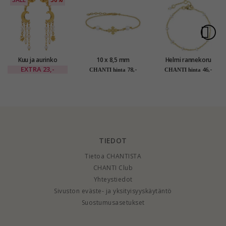
Kuu ja aurinko
10 x 8,5 mm
Helmi rannekoru
korvarenkaat
dagmarristi helmi
kullattua hopeaa
EXTRA
23,-
78,-
46,-
CHANTI hinta
CHANTI hinta
kullattu messinki -
rannekoru kullattua
Eliné
hopeaa - Amoré
TIEDOT
Tietoa CHANTISTA
CHANTI Club
Yhteystiedot
Sivuston eväste- ja yksityisyyskäytäntö
Suostumusasetukset