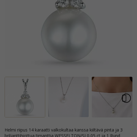
helmi riipus 14 karaatti valkokultaa kanssa kiiltävä pinta ja 3
briljanttihiottua timanttia WESSELTON/SI 0,05 ct ja 1 Rund