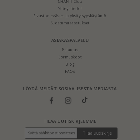
CHANTI Club
Yhteystiedot
Sivuston eväste- ja yksityisyyskäytäntö
Suostumusasetukset
ASIAKASPALVELU
Palautus
Sormuskoot
Blog
FAQs
LÖYDÄ MEIDÄT SOSIAALISESTA MEDIASTA
TILAA UUTISKIRJEEMME
Tilaa uutiskirje