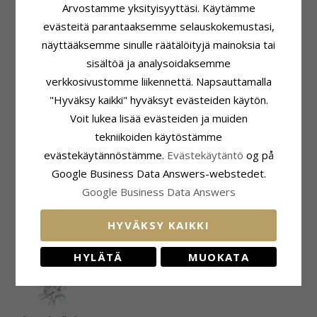
Arvostamme yksityisyyttäsi. Käytämme
Pinta:
Kiiltävä
Karaatti:
0,19
evästeitä parantaaksemme selauskokemustasi,
Kivi
Kiinnitys
näyttääksemme sinulle räätälöityjä mainoksia tai
Lukumäärä:
1
Korkeus Riipuspidikkeen Kanssa:
sisältöä ja analysoidaksemme
Hionta:
Viistehiottu
18,0 mm
Väri:
Vihreä
Korkeus Ilman Riipuspidikettä:
verkkosivustomme liikennettä. Napsauttamalla
Kivi:
Smaragdi
11,0 mm
"Hyväksy kaikki" hyväksyt evästeiden käytön.
Karaatti:
0,82
Leveys:
8,7 mm
Voit lukea lisää evästeiden ja muiden
Syvyys:
6,4 mm
tekniikoiden käytöstämme
Toimitusaika
Sopii Leveisiin Kultaketjuihin
evästekäytännöstämme.
Evästekäytäntö
og på
Toimitusaika:
Noin 6 Viikkoa
Käärme Maks.:
2,5 mm
Venetsia Maks.:
2,5 mm
Google Business Data Answers-webstedet.
Google Business Data Answers
ASIAKKAAT OSTAVAT MYÖS
HYVÄKSY KAIKKI
HYLÄTÄ
MUOKATA