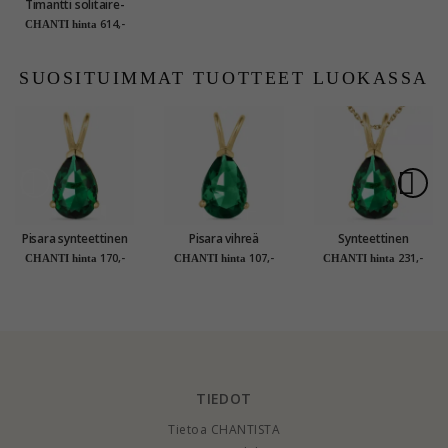
Timantti solitaire-
riipus 14 karaatti
614,-
CHANTI hinta
valkokultaa 0,10 ct
SUOSITUIMMAT TUOTTEET LUOKASSA
Pisara synteettinen
Pisara vihreä
Synteettinen
smaragdi riipus 14
synteettinen
smaragdi kaulaketju
170,-
107,-
231,-
CHANTI hinta
CHANTI hinta
CHANTI hinta
karaatin kultaa -
smaragdi riipus 9
kullattua hopeaa
Gold Collection
karaatin kultaa -
riipus 14 karaatin
Gold Collection
kultaa - Gold
Collection
TIEDOT
Tietoa CHANTISTA