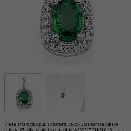
vihreä smaragdi riipus 14 karaatti valkokultaa kanssa kiiltävä
pinta ja 25 briljanttihiottua timanttia WESSELTON/SI 0,19 ct ja 1