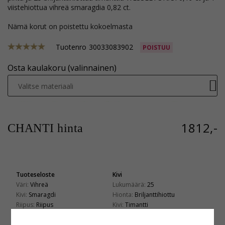
viistehiottua vihreä smaragdia 0,82 ct.
Nämä korut on poistettu kokoelmasta
Tuotenro
30033083902
POISTUU
Osta kaulakoru (valinnainen)
Valitse materiaali
1812,-
CHANTI hinta
Tuoteseloste
Kivi
Väri:
Vihreä
Lukumäärä:
25
Kivi:
Smaragdi
Hionta:
Briljanttihiottu
Riipus:
Riipus
Kivi:
Timantti
Jalometalli:
Valkokultaa
Timantin Väri:
Wesselton
Karaatin:
14
Timantin Kirkkaus:
SI