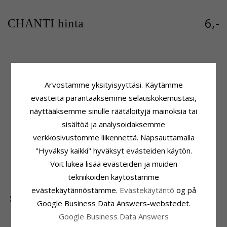
6,-
CHANTI hinta
Tuoteseloste
Kivi
Muoto:
Sydän
Hionta:
Viistehiottu
Arvostamme yksityisyyttäsi. Käytämme
Riipus:
Riipus
Väri:
Valkoinen
evästeitä parantaaksemme selauskokemustasi,
Jalometalli:
Hopeaa
Kivi:
Zirkoni
näyttääksemme sinulle räätälöityjä mainoksia tai
Pinta:
Kiiltävä
Kiinnitys
sisältöä ja analysoidaksemme
Korkeus Ilman Riipuspidikettä:
verkkosivustomme liikennettä. Napsauttamalla
16,5 mm
Leveys:
9,2 mm
"Hyväksy kaikki" hyväksyt evästeiden käytön.
Toimitusaika
Voit lukea lisää evästeiden ja muiden
Toimitusaika:
4-5 Arkipäivä
tekniikoiden käytöstämme
evästekäytännöstämme.
Evästekäytäntö
og på
SUOSITUIMMAT TUOTTEET LUOKASSA
Google Business Data Answers-webstedet.
Google Business Data Answers